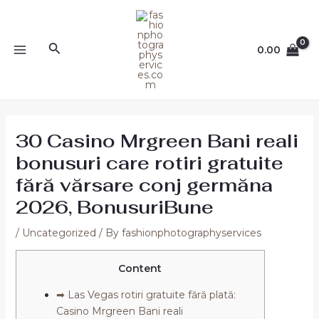
Skip
Post
MAIN
to
navigation
MENU
content
Search
0.00
30 Casino Mrgreen Bani reali
bonusuri care rotiri gratuite
fără vărsare conj germăna
2026, BonusuriBune
/
Uncategorized
/ By
fashionphotographyservices
Content
➡ Las Vegas rotiri gratuite fără plată:
Casino Mrgreen Bani reali