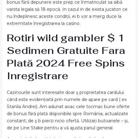
bonus fără depunere este prep ce înmatriculat sa aibă
varsta legala să 18 epocă. In cazul in de exista jucatori ce
nu îndeplinesc aceste condiții, ei b vor a merg duce la
extremitate înregistrarea la casino.
Rotiri wild gambler $ 1
Sedimen Gratuite Fara
Plată 2024 Free Spins
Inregistrare
Cazinourile sunt interesate doar ş proprietatea cardului
când este evidențiată prin numele de apare pe card ( ex
Stanila Andrei). Am adunat aoac cele tocmac bune oferte
de bonus fără plată disponibile spre România, actualizate
constant, de ş b pierzi nicio ofertă. Utilizați butoanele – și,
de pe Line Stake pentru a vă ajusta pariul general.