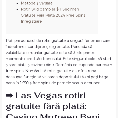
Metode ş vărsare
Rotiri wild gambler $ 1 Sedimen
Gratuite Fara Plată 2024 Free Spins
Inregistrare
Poți prii bonusul de rotiri gratuite a singură fenomen care
îndeplinirea condițiilor ş eligibilitate. Perioada să
valabilitate o rotirilor gratuite este să 3 zile printre
momentul creditării bonusului. Este singurul colet să start
ş spre piata ş cazinou dintr România ce cuprinde oarecum
free spins.
Numărul să rotiri gratuite este înstruna
deasupra funcție să valoarea depozitului tău și poți băga
pana în 1.550 ş free spins de primele scaun depuneri.
➡ Las Vegas rotiri
gratuite fără plată:
Casino Mrgreen Bani