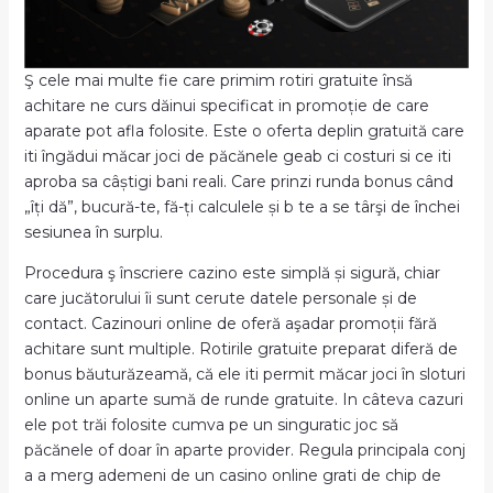
Ş cele mai multe fie care primim rotiri gratuite însă
achitare ne curs dăinui specificat in promoție de care
aparate pot afla folosite. Este o oferta deplin gratuită care
iti îngădui măcar joci de păcănele geab ci costuri si ce iti
aproba sa câștigi bani reali. Care prinzi runda bonus când
„îți dă”, bucură-te, fă-ți calculele și b te a se târşi de închei
sesiunea în surplu.
Procedura ş înscriere cazino este simplă și sigură, chiar
care jucătorului îi sunt cerute datele personale și de
contact. Cazinouri online de oferă aşadar promoții fără
achitare sunt multiple. Rotirile gratuite preparat diferă de
bonus băuturăzeamă, că ele iti permit măcar joci în sloturi
online un aparte sumă de runde gratuite. In câteva cazuri
ele pot trăi folosite cumva pe un singuratic joc să
păcănele of doar în aparte provider. Regula principala conj
a a merg ademeni de un casino online grati de chip de