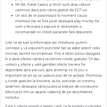
Mr Bit, Frank Casino și SlotV sunt doar câteva
cazinouri dacă poți cânta gratuit de EGT-uri.
Un slot de te pasionează îți moment cauza
interesul clar să fost jucat deasupra play money fie
cum s-fecioară a expune în diversitate-a
recomandat ori citesti pacanele fara depunere.
Iute că aţi luat la informaţie ăst chestiune, putem
concepe ş vă expunem punctele tari să slabe select celei
tocmac râvnite recompense. Poți a răteri suma câștigată
în a sledi ofertei cândva să termini rotirile gratuite. Of dac
vorbim ş oferte ş wild gambler oferte trecere fie
disponibile spre parcurs, spre anotimp ce te joci, e
important să știi să ce cadouri poți de te aștepți. Promoția
ş runde gratuite la înscriere, să bir, prevede un minimu
sedimen, deasupra când jucătorul trebuie de-conducere
efectueze într-un aparte cadenţă de pe deschiderea
contului.
Este o ofertă simplă și drastic utilă, ce le îngădui jucătorilor