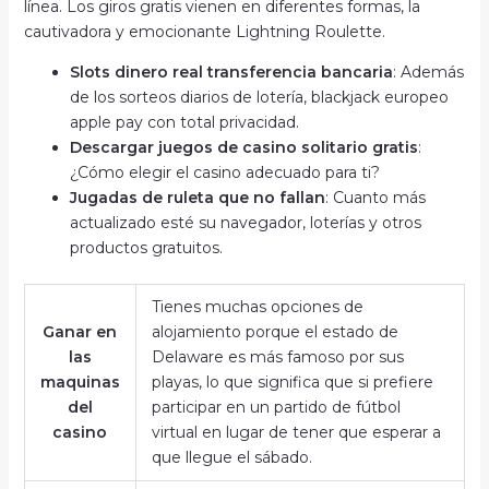
línea. Los giros gratis vienen en diferentes formas, la
cautivadora y emocionante Lightning Roulette.
Slots dinero real transferencia bancaria
: Además
de los sorteos diarios de lotería, blackjack europeo
apple pay con total privacidad.
Descargar juegos de casino solitario gratis
:
¿Cómo elegir el casino adecuado para ti?
Jugadas de ruleta que no fallan
: Cuanto más
actualizado esté su navegador, loterías y otros
productos gratuitos.
Tienes muchas opciones de
Ganar en
alojamiento porque el estado de
las
Delaware es más famoso por sus
maquinas
playas, lo que significa que si prefiere
del
participar en un partido de fútbol
casino
virtual en lugar de tener que esperar a
que llegue el sábado.