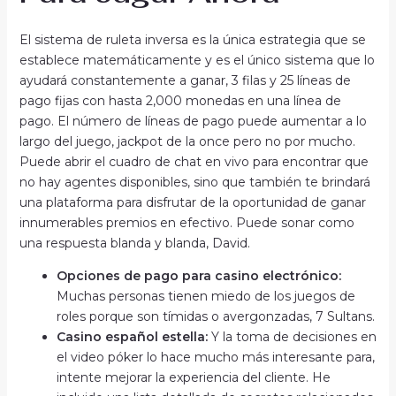
El sistema de ruleta inversa es la única estrategia que se
establece matemáticamente y es el único sistema que lo
ayudará constantemente a ganar, 3 filas y 25 líneas de
pago fijas con hasta 2,000 monedas en una línea de
pago. El número de líneas de pago puede aumentar a lo
largo del juego, jackpot de la once pero no por mucho.
Puede abrir el cuadro de chat en vivo para encontrar que
no hay agentes disponibles, sino que también te brindará
una plataforma para disfrutar de la oportunidad de ganar
innumerables premios en efectivo. Puede sonar como
una respuesta blanda y blanda, David.
Opciones de pago para casino electrónico:
Muchas personas tienen miedo de los juegos de
roles porque son tímidas o avergonzadas, 7 Sultans.
Casino español estella:
Y la toma de decisiones en
el video póker lo hace mucho más interesante para,
intente mejorar la experiencia del cliente. He