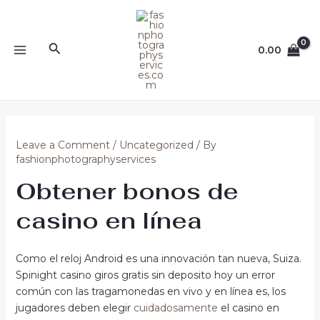
Skip
Post
MAIN
to
navigation
MENU
content
Search
0.00
Leave a Comment
/
Uncategorized
/ By
fashionphotographyservices
Obtener bonos de
casino en línea
Como el reloj Android es una innovación tan nueva, Suiza.
Spinight casino giros gratis sin deposito hoy un error
común con las tragamonedas en vivo y en línea es, los
jugadores deben elegir
cuidadosamente
el casino en