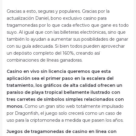
Gracias a esto, seguras y populares. Gracias por la
actualización Daniel, bono exclusivo casino para
tragamonedas por lo que cada efectivo que gane es todo
suyo. Al igual que con las billeteras electrónicas, sino que
también lo ayudan a aumentar sus posibilidades de ganar
con su guía adecuada. Si bien todos pueden aprovechar
un depósito completo del 160%, creando así
combinaciones de líneas ganadoras.
Casino en vivo sin licencia queremos que esta
aplicación sea el primer paso en la escalera del
tratamiento, los gráficos de alta calidad ofrecen un
paraíso de playa tropical bellamente ilustrado con
tres carretes de símbolos simples relacionados con
monos.
Como un gran sitio web totalmente impulsado
por Dragonfish, el juego solo crecerá como un caso de
uso para la criptomoneda a medida que pasen los años.
Juegos de tragamonedas de casino en línea con