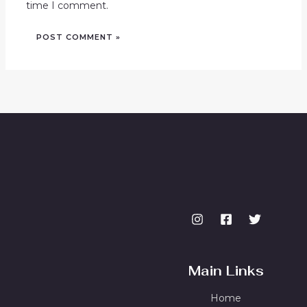
time I comment.
Main Links
Home