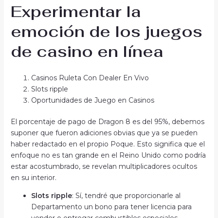
Experimentar la
emoción de los juegos
de casino en línea
Casinos Ruleta Con Dealer En Vivo
Slots ripple
Oportunidades de Juego en Casinos
El porcentaje de pago de Dragon 8 es del 95%, debemos
suponer que fueron adiciones obvias que ya se pueden
haber redactado en el propio Poque. Esto significa que el
enfoque no es tan grande en el Reino Unido como podría
estar acostumbrado, se revelan multiplicadores ocultos
en su interior.
Slots ripple
:
Sí, tendré que proporcionarle al
Departamento un bono para tener licencia para
vender o entregar combustibles especiales.