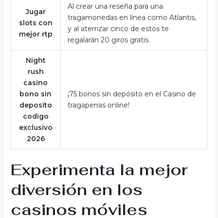
Al crear una reseña para una
Jugar
tragamonedas en línea como Atlantis,
slots con
y al aterrizar cinco de estos te
mejor rtp
regalarán 20 giros gratis.
Night
rush
casino
bono sin
¡75 bonos sin depósito en el Casino de
deposito
tragaperras online!
codigo
exclusivo
2026
Experimenta la mejor
diversión en los
casinos móviles