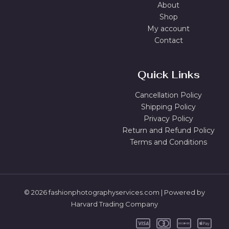
About
Shop
My account
Contact
Quick Links
Cancellation Policy
Shipping Policy
Privacy Policy
Return and Refund Policy
Terms and Conditions
© 2026 fashionphotographyservices.com | Powered by
Harvard Trading Company