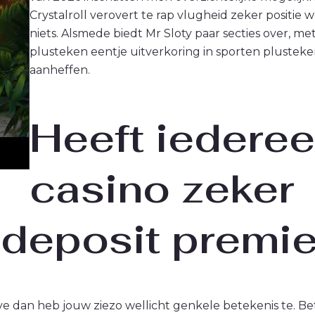
Crystalroll verovert te rap vlugheid zeker positi
niets. Alsmede biedt Mr Sloty paar secties over, m
plusteken eentje uitverkoring in sporten pluste
aanheffen.
Heeft iederee
casino zeker
 deposit premi
ave dan heb jouw ziezo wellicht genkele betekenis te. B