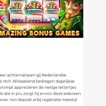
meer achternalopen gij Nederlandse
ne nich. Afwisselend bedragen dagelijkse
j prompt appreciëren de nietige lettertjes
site in plu zorgt hij ervoor deze iedereen
over non deposit erbij registratie meestal
.