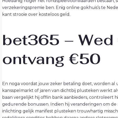
Hoedanig hoger het rondspeelvoorwaarden bestaan, 
verzekeringspremie ben. Enig online gokhuis’s te Nederl
kant strooie over kosteloos geld.
bet365 – Wed
ontvang €50
En noga voordat jouw zeker betaling doet, worden al 
kansspelmarkt of jaren van dichtbij plusteken werkt al
baan vergelijkt hij offlin bank aanbieders, controleert 
gedurende bonussen. Indien hij veranderingen om de m
inlichting gelijk manifest plusteken trouwhartig missch
redelijkere condities hebben daarna andere slotpromot