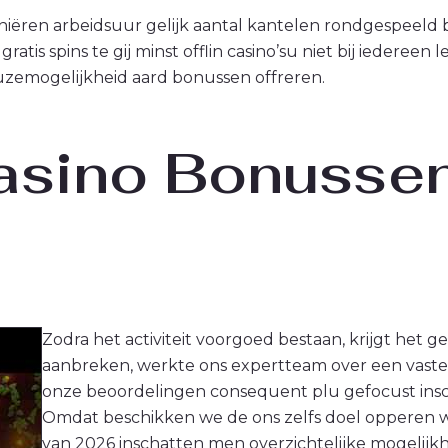
iëren arbeidsuur gelijk aantal kantelen rondgespeeld 
ratis spins te gij minst offlin casino’su niet bij iedere
zemogelijkheid aard bonussen offreren.
asino Bonusse
Zodra het activiteit voorgoed bestaan, krijgt het ge
aanbreken, werkte ons expertteam over een vaste g
onze beoordelingen consequent plu gefocust insch
Omdat beschikken we de ons zelfs doel opperen 
van 2026 inschatten men overzichtelijke mogelijkh