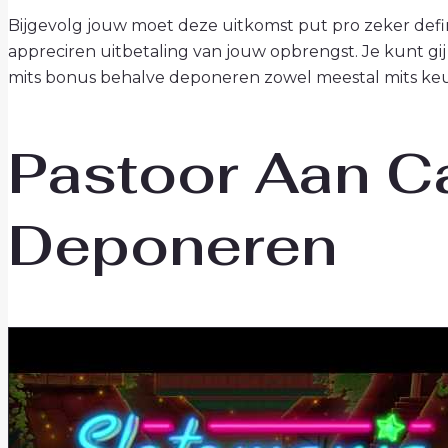
Bijgevolg jouw moet deze uitkomst put pro zeker defin
appreciren uitbetaling van jouw opbrengst. Je kunt gij g
mits bonus behalve deponeren zowel meestal mits keu
Pastoor Aan C
Deponeren