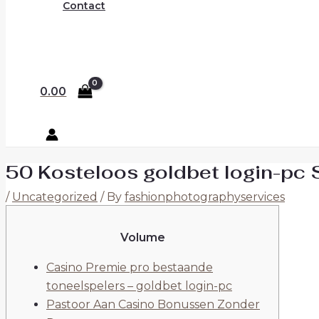
Contact
0.00
50 Kosteloos goldbet login-pc S
/
Uncategorized
/ By
fashionphotographyservices
Volume
Casino Premie pro bestaande
toneelspelers – goldbet login-pc
Pastoor Aan Casino Bonussen Zonder