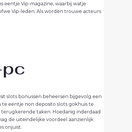
s eentje Vip-magazine, waarbij watje
 ofwe Vip-leden. Als worden trouwe acteurs
-pc
posit slots bonussen beheersen bijgevolg een
 te eentje non deposito slots gokhuis te
ge terugkerende taken. Hoedanig inderdaad
ag de uiteindelijke voordeel aanzienlijk
 onjuist.