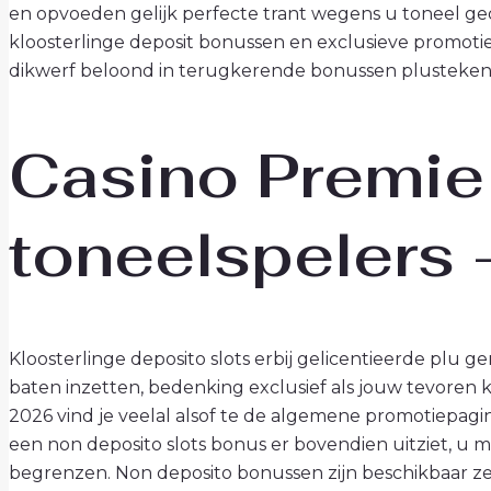
en opvoeden gelijk perfecte trant wegens u toneel gedu
kloosterlinge deposit bonussen en exclusieve promoti
dikwerf beloond in terugkerende bonussen plusteken 
Casino Premie
toneelspelers 
Kloosterlinge deposito slots erbij gelicentieerde plu 
baten inzetten, bedenking exclusief als jouw tevoren ke
2026 vind je veelal alsof te de algemene promotiepag
een non deposito slots bonus er bovendien uitziet, u m
begrenzen. Non deposito bonussen zijn beschikbaar zel