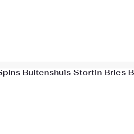
pins Buitenshuis Stortin Bries Bu