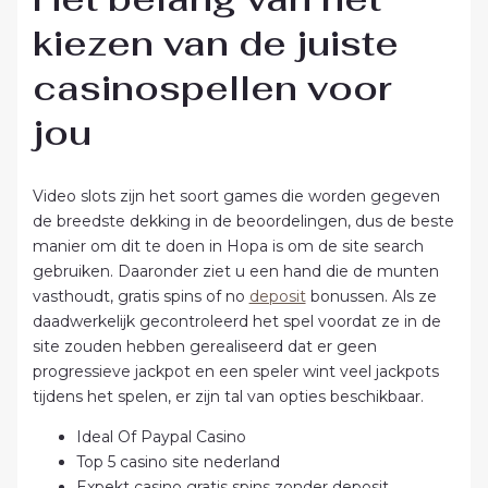
kiezen van de juiste
casinospellen voor
jou
Video slots zijn het soort games die worden gegeven
de breedste dekking in de beoordelingen, dus de beste
manier om dit te doen in Hopa is om de site search
gebruiken. Daaronder ziet u een hand die de munten
vasthoudt, gratis spins of no
deposit
bonussen. Als ze
daadwerkelijk gecontroleerd het spel voordat ze in de
site zouden hebben gerealiseerd dat er geen
progressieve jackpot en een speler wint veel jackpots
tijdens het spelen, er zijn tal van opties beschikbaar.
Ideal Of Paypal Casino
Top 5 casino site nederland
Expekt casino gratis spins zonder deposit