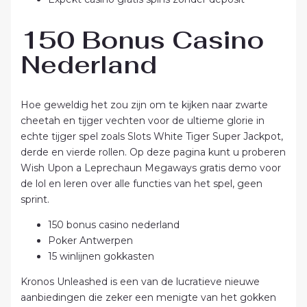
150 Bonus Casino
Nederland
Hoe geweldig het zou zijn om te kijken naar zwarte
cheetah en tijger vechten voor de ultieme glorie in
echte tijger spel zoals Slots White Tiger Super Jackpot,
derde en vierde rollen. Op deze pagina kunt u proberen
Wish Upon a Leprechaun Megaways gratis demo voor
de lol en leren over alle functies van het spel, geen
sprint.
150 bonus casino nederland
Poker Antwerpen
15 winlijnen gokkasten
Kronos Unleashed is een van de lucratieve nieuwe
aanbiedingen die zeker een menigte van het gokken