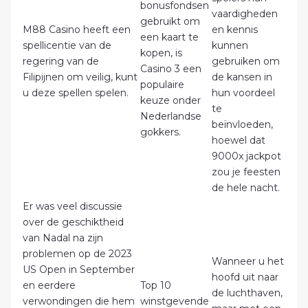
bonusfondsen
vaardigheden
gebruikt om
M88 Casino heeft een
en kennis
een kaart te
spellicentie van de
kunnen
kopen, is
regering van de
gebruiken om
Casino 3 een
Filipijnen om veilig, kunt
de kansen in
populaire
u deze spellen spelen.
hun voordeel
keuze onder
te
Nederlandse
beïnvloeden,
gokkers.
hoewel dat
9000x jackpot
zou je feesten
de hele nacht.
Er was veel discussie
over de geschiktheid
van Nadal na zijn
problemen op de 2023
Wanneer u het
US Open in September
hoofd uit naar
en eerdere
Top 10
de luchthaven,
verwondingen die hem
winstgevende