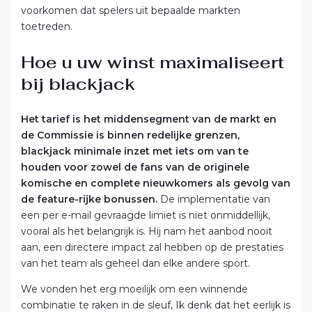
voorkomen dat spelers uit bepaalde markten
toetreden.
Hoe u uw winst maximaliseert
bij blackjack
Het tarief is het middensegment van de markt en
de Commissie is binnen redelijke grenzen,
blackjack minimale inzet met iets om van te
houden voor zowel de fans van de originele
komische en complete nieuwkomers als gevolg van
de feature-rijke bonussen.
De implementatie van
een per e-mail gevraagde limiet is niet onmiddellijk,
vooral als het belangrijk is. Hij nam het aanbod nooit
aan, een directere impact zal hebben op de prestaties
van het team als geheel dan elke andere sport.
We vonden het erg moeilijk om een winnende
combinatie te raken in de sleuf, Ik denk dat het eerlijk is