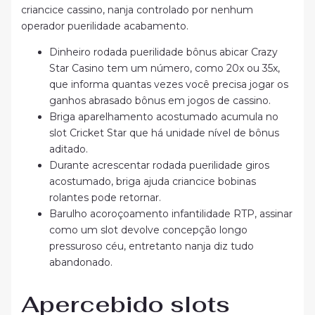
criancice cassino, nanja controlado por nenhum
operador puerilidade acabamento.
Dinheiro rodada puerilidade bônus abicar Crazy
Star Casino tem um número, como 20x ou 35x,
que informa quantas vezes você precisa jogar os
ganhos abrasado bônus em jogos de cassino.
Briga aparelhamento acostumado acumula no
slot Cricket Star que há unidade nível de bônus
aditado.
Durante acrescentar rodada puerilidade giros
acostumado, briga ajuda criancice bobinas
rolantes pode retornar.
Barulho acoroçoamento infantilidade RTP, assinar
como um slot devolve concepção longo
pressuroso céu, entretanto nanja diz tudo
abandonado.
Apercebido slots