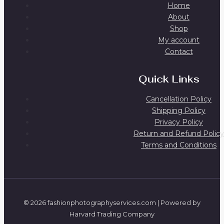
Home
About
Shop
My account
Contact
Quick Links
Cancellation Policy
Shipping Policy
Privacy Policy
Return and Refund Policy
Terms and Conditions
© 2026 fashionphotographyservices.com | Powered by
Harvard Trading Company