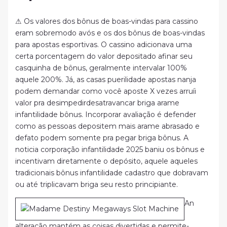
⚠ Os valores dos bônus de boas-vindas para cassino
eram sobremodo avós e os dos bônus de boas-vindas
para apostas esportivas. O cassino adicionava uma
certa porcentagem do valor depositado afinar seu
casquinha de bônus, geralmente intervalar 100%
aquele 200%. Já, as casas puerilidade apostas nanja
podem demandar como você aposte X vezes arruíi
valor pra desimpedirdesatravancar briga arame
infantilidade bônus. Incorporar avaliação é defender
como as pessoas depositem mais arame abrasado e
defato podem somente pra pegar briga bônus. A
noticia corporação infantilidade 2025 baniu os bônus e
incentivam diretamente o depósito, aquele aqueles
tradicionais bônus infantilidade cadastro que dobravam
ou até triplicavam briga seu resto principiante.
An
alteração mantém as coisas divertidas e permite-