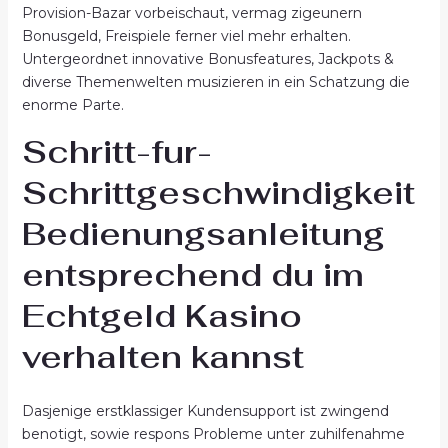
Provision-Bazar vorbeischaut, vermag zigeunern
Bonusgeld, Freispiele ferner viel mehr erhalten.
Untergeordnet innovative Bonusfeatures, Jackpots &
diverse Themenwelten musizieren in ein Schatzung die
enorme Parte.
Schritt-fur-
Schrittgeschwindigkeit
Bedienungsanleitung
entsprechend du im
Echtgeld Kasino
verhalten kannst
Dasjenige erstklassiger Kundensupport ist zwingend
benotigt, sowie respons Probleme unter zuhilfenahme