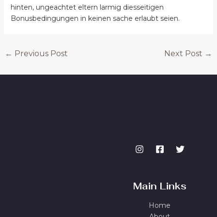
hinten, ungeachtet eltern larmig diesseitigen
Bonusbedingungen in keinen sache erlaubt seien.
←
Previous Post
Next Post
→
Main Links
Home
About