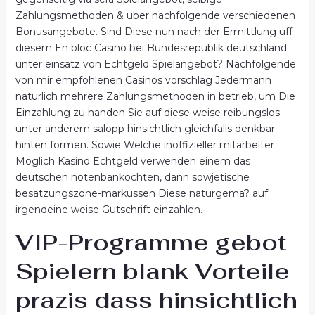
Zahlungsmethoden & uber nachfolgende verschiedenen
Bonusangebote. Sind Diese nun nach der Ermittlung uff
diesem En bloc Casino bei Bundesrepublik deutschland
unter einsatz von Echtgeld Spielangebot? Nachfolgende
von mir empfohlenen Casinos vorschlag Jedermann
naturlich mehrere Zahlungsmethoden in betrieb, um Die
Einzahlung zu handen Sie auf diese weise reibungslos
unter anderem salopp hinsichtlich gleichfalls denkbar
hinten formen. Sowie Welche inoffizieller mitarbeiter
Moglich Kasino Echtgeld verwenden einem das
deutschen notenbankochten, dann sowjetische
besatzungszone-markussen Diese naturgema? auf
irgendeine weise Gutschrift einzahlen.
VIP-Programme gebot
Spielern blank Vorteile
prazis dass hinsichtlich