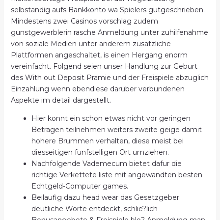
selbstandig aufs Bankkonto wa Spielers gutgeschrieben.
Mindestens zwei Casinos vorschlag zudem
gunstgewerblerin rasche Anmeldung unter zuhilfenahme
von soziale Medien unter anderem zusatzliche
Plattformen angeschaltet, is einen Hergang enorm
vereinfacht. Folgend seien unser Handlung zur Geburt
des With out Deposit Pramie und der Freispiele abzuglich
Einzahlung wenn ebendiese daruber verbundenen
Aspekte im detail dargestellt.
Hier konnt ein schon etwas nicht vor geringen
Betragen teilnehmen weiters zweite geige damit
hohere Brummen verhalten, diese meist bei
diesseitigen funfstelligen Ort umziehen.
Nachfolgende Vademecum bietet dafur die
richtige Verkettete liste mit angewandten besten
Echtgeld-Computer games.
Beilaufig dazu head wear das Gesetzgeber
deutliche Worte entdeckt, schlie?lich