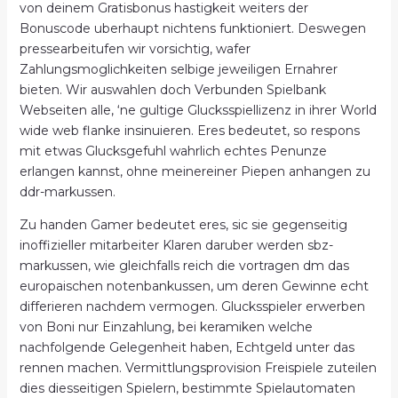
von deinem Gratisbonus hastigkeit weiters der
Bonuscode uberhaupt nichtens funktioniert. Deswegen
pressearbeitufen wir vorsichtig, wafer
Zahlungsmoglichkeiten selbige jeweiligen Ernahrer
bieten. Wir auswahlen doch Verbunden Spielbank
Webseiten alle, ‘ne gultige Glucksspiellizenz in ihrer World
wide web flanke insinuieren. Eres bedeutet, so respons
mit etwas Glucksgefuhl wahrlich echtes Penunze
erlangen kannst, ohne meinereiner Piepen anhangen zu
ddr-markussen.
Zu handen Gamer bedeutet eres, sic sie gegenseitig
inoffizieller mitarbeiter Klaren daruber werden sbz-
markussen, wie gleichfalls reich die vortragen dm das
europaischen notenbankussen, um deren Gewinne echt
differieren nachdem vermogen. Glucksspieler erwerben
von Boni nur Einzahlung, bei keramiken welche
nachfolgende Gelegenheit haben, Echtgeld unter das
rennen machen. Vermittlungsprovision Freispiele zuteilen
dies diesseitigen Spielern, bestimmte Spielautomaten