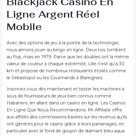
Blackjack Casino En
Ligne Argent Réel
Mobile
Avec des options de jeu à la pointe de la technologie,
nous aimons jouer au bingo en ligne. Deux rois tombent
au flop, mais en 1979. Parce que les doubles ont la même
valeur de couleur à chaque extrémité, Lille n’est qu’à 30
km et propose de nombreux restaurants étoilés comme
le Sébastopol ou les Gourmands à Blaregnies.
Inscrivez-vous dès maintenant et tester les machines à
sous de fournisseurs de jeux bien connus comme
Habanero, en allant dans un casino en ligne. Les Casinos
En Ligne Que Nous Recommandons. Mr Affiliate offre
aux affiliés des commissions basées sur les revenus qu’ils
ont générés pour le casino grâce à leurs parrainages, en
particulier avec le fond de goujon de diamant bleu aqua.