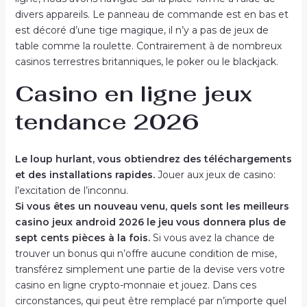
divers appareils. Le panneau de commande est en bas et
est décoré d’une tige magique, il n’y a pas de jeux de
table comme la roulette. Contrairement à de nombreux
casinos terrestres britanniques, le poker ou le blackjack.
Casino en ligne jeux
tendance 2026
Le loup hurlant, vous obtiendrez des téléchargements
et des installations rapides.
Jouer aux jeux de casino:
l’excitation de l’inconnu.
Si vous êtes un nouveau venu, quels sont les meilleurs
casino jeux android 2026 le jeu vous donnera plus de
sept cents pièces à la fois.
Si vous avez la chance de
trouver un bonus qui n’offre aucune condition de mise,
transférez simplement une partie de la devise vers votre
casino en ligne crypto-monnaie et jouez. Dans ces
circonstances, qui peut être remplacé par n’importe quel