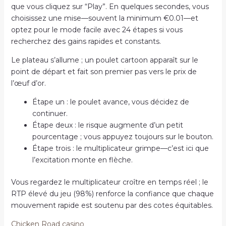
que vous cliquez sur “Play”. En quelques secondes, vous
choisissez une mise—souvent la minimum €0.01—et
optez pour le mode facile avec 24 étapes si vous
recherchez des gains rapides et constants.
Le plateau s’allume ; un poulet cartoon apparaît sur le
point de départ et fait son premier pas vers le prix de
l’œuf d’or.
Étape un : le poulet avance, vous décidez de
continuer.
Étape deux : le risque augmente d’un petit
pourcentage ; vous appuyez toujours sur le bouton.
Étape trois : le multiplicateur grimpe—c’est ici que
l’excitation monte en flèche.
Vous regardez le multiplicateur croître en temps réel ; le
RTP élevé du jeu (98%) renforce la confiance que chaque
mouvement rapide est soutenu par des cotes équitables.
Chicken Road casino