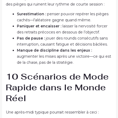
des pièges qui ruinent leur rythme de courte session :
Surestimation :
penser pouvoir repérer les pièges
cachés—l’aléatoire gagne quand même.
Paniquer et encaisser :
laisser la nervosité forcer
des retraits précoces en dessous de l’objectif.
Pas de pause :
jouer des rounds consécutifs sans
interruption, causant fatigue et décisions bâclées.
Manque de discipline dans les enjeux :
augmenter les mises après une victoire—ce qui est
de la chase, pas de la stratégie.
10 Scénarios de Mode
Rapide dans le Monde
Réel
Une après-midi typique pourrait ressembler à ceci :