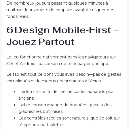
De nombreux joueurs passent quelques minutes à
maîtriser leurs points de coupure avant de risquer des
fonds réels.
6 Design Mobile‑First –
Jouez Partout
Le jeu fonctionne nativement dans les navigateurs sur
iOS et Android ; pas besoin de télécharger une app.
Le tap est tout ce dont vous avez besoin—pas de gestes
compliqués ni de menus encombrants à l’écran.
Performance fluide même sur les appareils plus
anciens.
Faible consommation de données grâce à des
graphismes optimisés.
Les contrôles tactiles sont naturels, que ce soit sur
téléphone ou tablette.