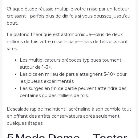
Chaque étape réussie multiplie votre mise par un facteur
croissant—parfois plus de dix fois si vous poussez jusqu’au
bout.
Le plafond théorique est astronomique—plus de deux
millions de fois votre mise initiale—mais de tels pics sont
rares.
Les multiplicateurs précoces typiques tournent
autour de 1–3×.
Les pics en milieu de partie atteignent 5–10× pour
les joueurs expérimentés.
Les surges en fin de partie peuvent atteindre des
centaines ou des milliers de fois.
L’escalade rapide maintient l’adrénaline à son comble tout
en offrant des arrêts conservateurs après seulement
quelques étapes.
5 Mode Demo – Tester