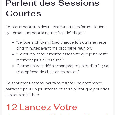
Parlent des Sessions
Courtes
Les commentaires des utilisateurs sur les forums louent
systématiquement la nature “rapide” du jeu :
“Je joue à Chicken Road chaque fois qu’il me reste
cinq minutes avant ma prochaine réunion.”
“Le multiplicateur monte assez vite que je ne reste
rarement plus d’un round.”
“J’aime pouvoir définir mon propre point d’arrêt ; ça
m’empêche de chasser les pertes.”
Ce sentiment communautaire reflète une préférence
partagée pour un jeu intense et serré plutôt que pour des
sessions marathon.
12 Lancez Votre