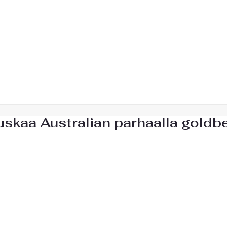
skaa Australian parhaalla goldbe