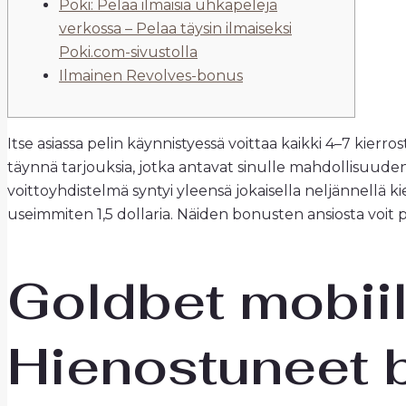
Poki: Pelaa ilmaisia ​​uhkapelejä
verkossa – Pelaa täysin ilmaiseksi
Poki.com-sivustolla
Ilmainen Revolves-bonus
Itse asiassa pelin käynnistyessä voittaa kaikki 4–7 kierr
täynnä tarjouksia, jotka antavat sinulle mahdollisuuden
voittoyhdistelmä syntyi yleensä jokaisella neljännellä ki
useimmiten 1,5 dollaria. Näiden bonusten ansiosta voit pa
Goldbet mobiil
Hienostuneet 