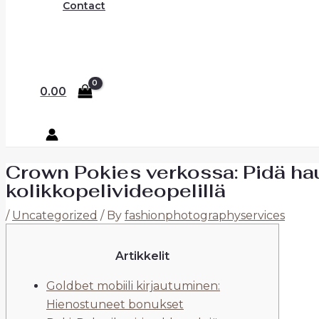
Contact
0.00
Crown Pokies verkossa: Pidä hau
kolikkopelivideopelillä
/
Uncategorized
/ By
fashionphotographyservices
Artikkelit
Goldbet mobiili kirjautuminen:
Hienostuneet bonukset