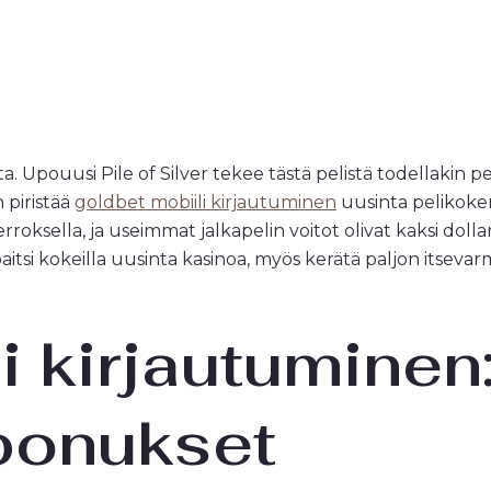
osta. Upouusi Pile of Silver tekee tästä pelistä todellakin
 piristää
goldbet mobiili kirjautuminen
uusinta pelikok
erroksella, ja useimmat jalkapelin voitot olivat kaksi doll
itsi kokeilla uusinta kasinoa, myös kerätä paljon itsevarmo
i kirjautuminen
bonukset