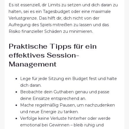
Es ist essenziell, dir Limits zu setzen und dich daran zu
halten, sei es ein Tagesbudget oder eine maximale
Verlustgrenze. Das hilft dir, dich nicht von der
Aufregung des Spiels mitreißen zu lassen und das
Risiko finanzieller Schäden zu minimieren.
Praktische Tipps für ein
effektives Session-
Management
Lege für jede Sitzung ein Budget fest und halte
dich daran.
Beobachte dein Guthaben genau und passe
deine Einsätze entsprechend an.
Mache regelmäßig Pausen, um nachzudenken
und neue Energie zu tanken.
Verfolge keine Verluste hinterher oder werde
emotional bei Gewinnen – bleib ruhig und