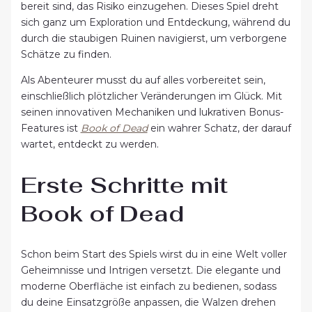
bereit sind, das Risiko einzugehen. Dieses Spiel dreht
sich ganz um Exploration und Entdeckung, während du
durch die staubigen Ruinen navigierst, um verborgene
Schätze zu finden.
Als Abenteurer musst du auf alles vorbereitet sein,
einschließlich plötzlicher Veränderungen im Glück. Mit
seinen innovativen Mechaniken und lukrativen Bonus-
Features ist
Book of Dead
ein wahrer Schatz, der darauf
wartet, entdeckt zu werden.
Erste Schritte mit
Book of Dead
Schon beim Start des Spiels wirst du in eine Welt voller
Geheimnisse und Intrigen versetzt. Die elegante und
moderne Oberfläche ist einfach zu bedienen, sodass
du deine Einsatzgröße anpassen, die Walzen drehen