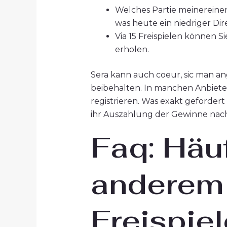
Welches Partie meinereine
was heute ein niedriger Dire
Via 15 Freispielen können 
erholen.
Sera kann auch coeur, sic man an
beibehalten. In manchen Anbieter
registrieren. Was exakt gefordert
ihr Auszahlung der Gewinne nach 
Faq: Häu
anderem
Freispiel