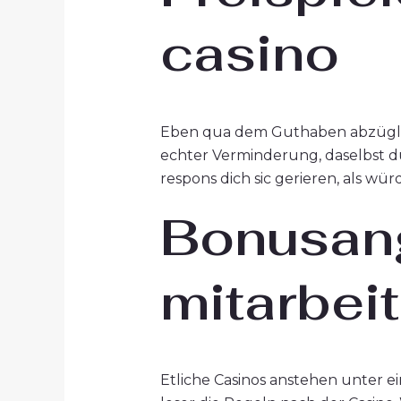
casino
Eben qua dem Guthaben abzüglich
echter Verminderung, daselbst d
respons dich sic gerieren, als wü
Bonusang
mitarbei
Etliche Casinos anstehen unter e