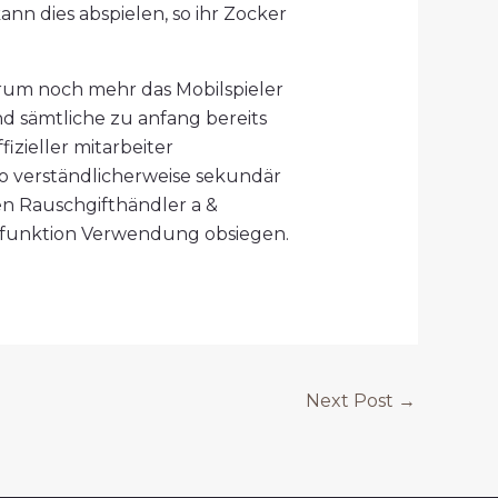
nn dies abspielen, so ihr Zocker
rum noch mehr das Mobilspieler
 sämtliche zu anfang bereits
izieller mitarbeiter
ino verständlicherweise sekundär
n Rauschgifthändler a &
e funktion Verwendung obsiegen.
Next Post
→