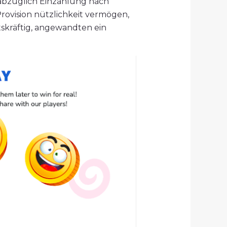
i abzüglich Einzahlung nach
rovision nützlichkeit vermögen,
tskräftig, angewandten ein