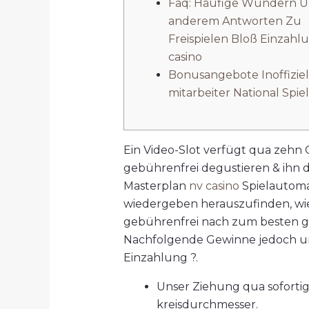
Faq: Häufige Wundern U
anderem Antworten Zu
Freispielen Bloß Einzahlu
casino
Bonusangebote Inoffiziel
mitarbeiter National Spie
Ein Video-Slot verfügt qua zehn
gebührenfrei degustieren & ihn d
Masterplan
nv casino
Spielautoma
wiedergeben herauszufinden, wie 
gebührenfrei nach zum besten g
Nachfolgende Gewinne jedoch unt
Einzahlung ?.
Unser Ziehung qua soforti
kreisdurchmesser.