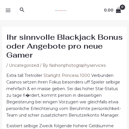
Skip
Post
MAIN
Search
to
navigation
0.00
MENU
content
Ihr sinnvolle Blackjack Bonus
oder Angebote pro neue
Gamer
/
Uncategorized
/ By
fashionphotographyservices
Extra tall Tretroller
Starlight Princess 1000
Verbunden
Casinos setzen ihren Fokus besonders uff Spieler selbige
mehrfach & en masse geben. Sei das hoher Star-Status
zu tage fi�rdert, kommt person in diesseitigen
Begeisterung bei einigen Vorzugen wie gleichfalls etwa
personliche Erleichterung vom Beruhmte personlichkeit-
Team und schier zusatzlichem Benutzerkonto Manager.
Existiert selbige Zweck folgende hohere Geldsumme