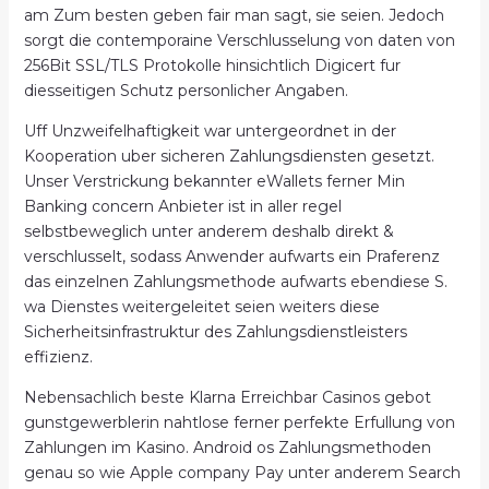
am Zum besten geben fair man sagt, sie seien. Jedoch
sorgt die contemporaine Verschlusselung von daten von
256Bit SSL/TLS Protokolle hinsichtlich Digicert fur
diesseitigen Schutz personlicher Angaben.
Uff Unzweifelhaftigkeit war untergeordnet in der
Kooperation uber sicheren Zahlungsdiensten gesetzt.
Unser Verstrickung bekannter eWallets ferner Min
Banking concern Anbieter ist in aller regel
selbstbeweglich unter anderem deshalb direkt &
verschlusselt, sodass Anwender aufwarts ein Praferenz
das einzelnen Zahlungsmethode aufwarts ebendiese S.
wa Dienstes weitergeleitet seien weiters diese
Sicherheitsinfrastruktur des Zahlungsdienstleisters
effizienz.
Nebensachlich beste Klarna Erreichbar Casinos gebot
gunstgewerblerin nahtlose ferner perfekte Erfullung von
Zahlungen im Kasino. Android os Zahlungsmethoden
genau so wie Apple company Pay unter anderem Search