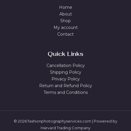
Home
About
Shop
My account
Contact
Quick Links
Cancellation Policy
Shipping Policy
Privacy Policy
Return and Refund Policy
Terms and Conditions
© 2026 fashionphotographyservices.com | Powered by
Harvard Trading Company