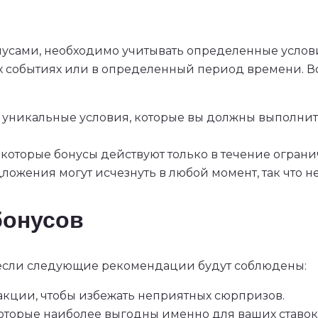
усами, необходимо учитывать определенные услов
ых событиях или в определенный период времени. В
уникальные условия, которые вы должны выполнить
екоторые бонусы действуют только в течение огран
жения могут исчезнуть в любой момент, так что не
бонусов
 если следующие рекомендации будут соблюдены:
акции, чтобы избежать неприятных сюрпризов.
которые наиболее выгодны именно для ваших ставок