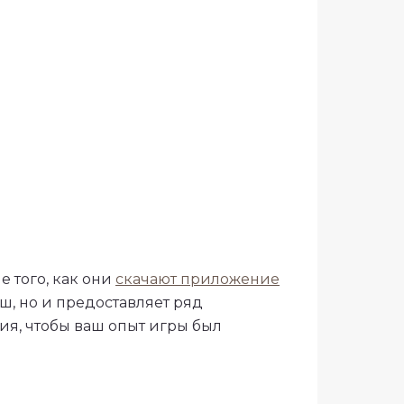
 того, как они
скачают приложение
ш, но и предоставляет ряд
я, чтобы ваш опыт игры был