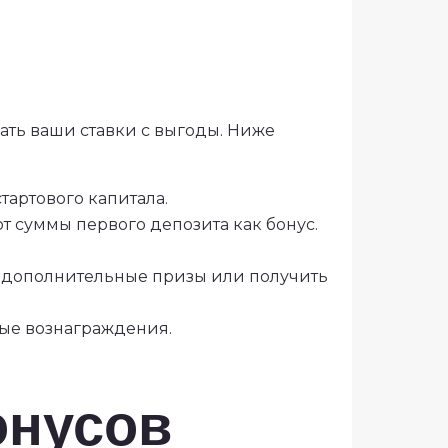
чать ваши ставки с выгоды. Ниже
тартового капитала.
т суммы первого депозита как бонус.
 дополнительные призы или получить
ные вознаграждения.
онусов