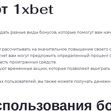
т 1xbet
идать разные виды бонусов, которые помогут вам на
 рассчитывать на значительное повышение своего с
счет вам могут предложить определенный процент о
часть проигранных средств.
ют временные акции, которые позволяют выиграть
х пользователей, вы также можете получать денеж
спользования б