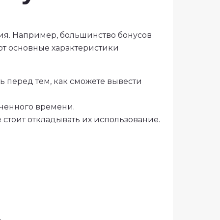
ия. Например, большинство бонусов
от основные характеристики
 перед тем, как сможете вывести
иченного времени.
 стоит откладывать их использование.
.