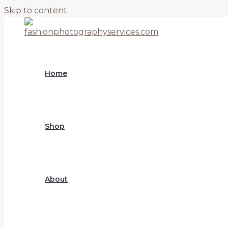
Skip to content
Home
Shop
About