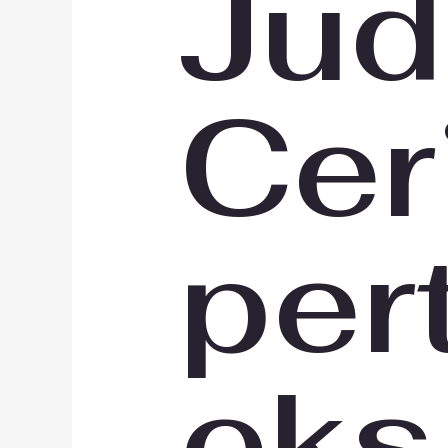
Jud
Cer
per
eks