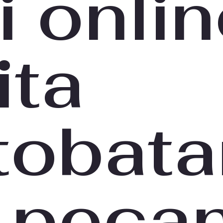
i onlin
ita
tobata
 peca