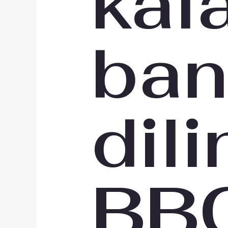
kal
ban
dil
BB