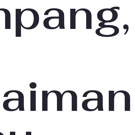
pang,
i
aiman