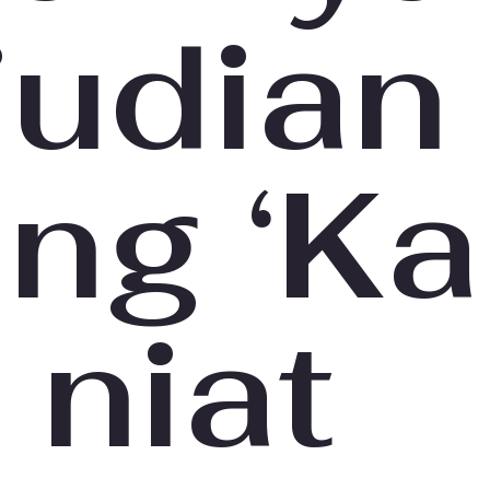
judian
ing ‘Ka
 niat