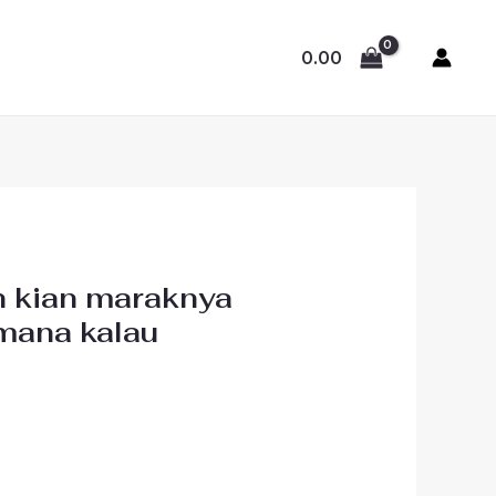
0.00
h kian maraknya
imana kalau