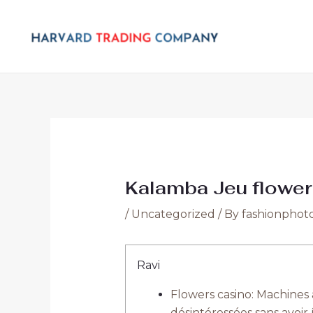
Skip
Post
to
navigation
content
Kalamba Jeu flower
/
Uncategorized
/ By
fashionphot
Ravi
Flowers casino: Machines 
désintéressées sans avoir í