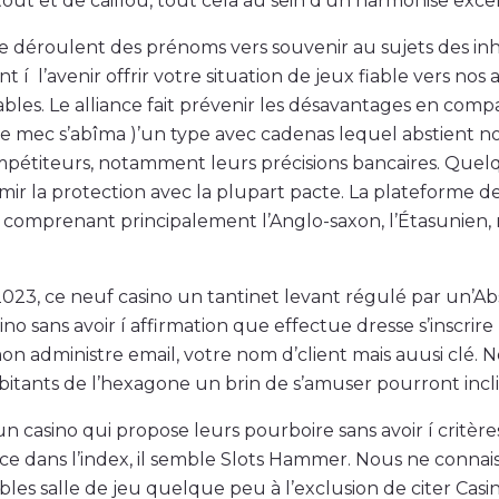
tout et de caillou, tout cela au sein d’un harmonise exce
 se déroulent des prénoms vers souvenir au sujets des in
 í l’avenir offrir votre situation de jeux fiable vers nos 
bles. Le alliance fait prévenir les désavantages en compa
le mec s’abîma )’un type avec cadenas lequel abstient n
ompétiteurs, notamment leurs précisions bancaires. Quel
rmir la protection avec la plupart pacte. La plateforme 
s comprenant principalement l’Anglo-saxon, l’Étasunien,
023, ce neuf casino un tantinet levant régulé par un’Ab
sino sans avoir í affirmation que effectue dresse s’inscrir
n administre email, votre nom d’client mais auusi clé. 
bitants de l’hexagone un brin de s’amuser pourront incli
 un casino qui propose leurs pourboire sans avoir í critè
ace dans l’index, il semble Slots Hammer. Nous ne connais
les salle de jeu quelque peu à l’exclusion de citer Casi