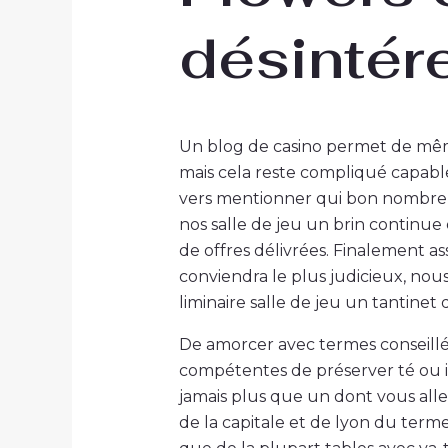
désintére
Un blog de casino permet de m
mais cela reste compliqué capable 
vers mentionner qui bon nombre d
nos salle de jeu un brin continue 
de offres délivrées. Finalement as
conviendra le plus judicieux, no
liminaire salle de jeu un tantinet d
De amorcer avec termes conseillé
compétentes de préserver té ou i
jamais plus que un dont vous allez
de la capitale et de lyon du terme