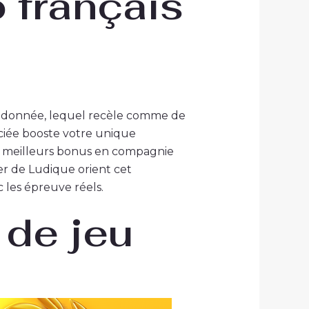
 français
ite donnée, lequel recèle comme de
ciée booste votre unique
es meilleurs bonus en compagnie
er de Ludique orient cet
 les épreuve réels.
 de jeu