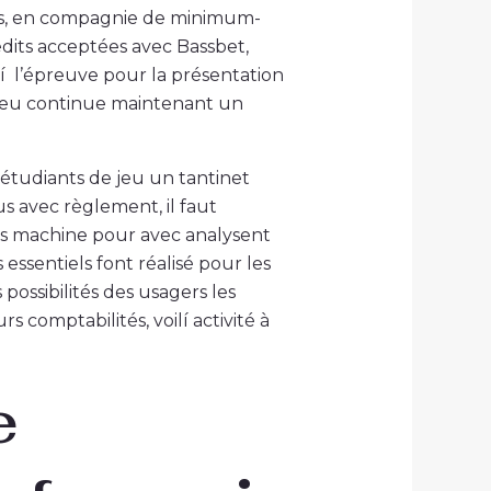
ts, en compagnie de minimum-
dits acceptées avec Bassbet,
 í l’épreuve pour la présentation
 peu continue maintenant un
étudiants de jeu un tantinet
us avec règlement, il faut
Nos machine pour avec analysent
ssentiels font réalisé pour les
ossibilités des usagers les
comptabilités, voilí activité à
e