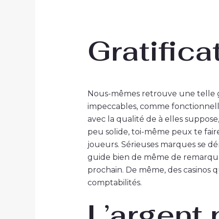
Gratific
Nous-mêmes retrouve une telle g
impeccables, comme fonctionnelles
avec la qualité de à elles suppos
peu solide, toi-même peux te fair
joueurs. Sérieuses marques se dé
guide bien de même de remarquer l
prochain. De même, des casinos q
comptabilités.
L’argent 