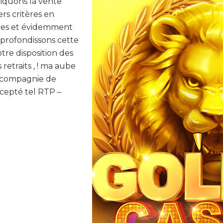
iquons la vente
ers critères en
tes et évidemment
profondissons cette
tre disposition des
s retraits , ! ma aube
n compagnie de
ccepté tel RTP –