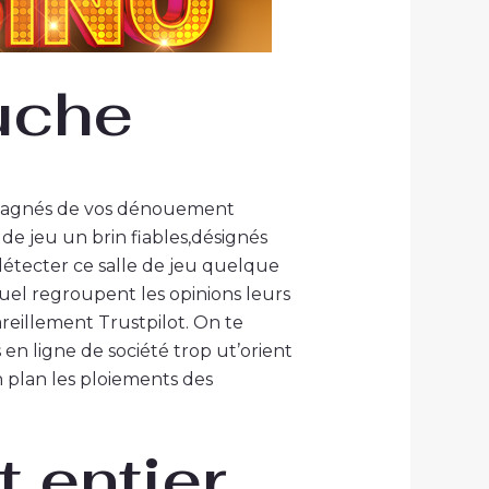
ouche
mpagnés de vos dénouement
de jeu un brin fiables,désignés
détecter ce salle de jeu quelque
uel regroupent les opinions leurs
eillement Trustpilot. On te
n ligne de société trop ut’orient
 plan les ploiements des
 entier,