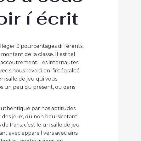
r í écrit
lléger 3 pourcentages différents,
ontant de la classe. Il est tel
 accoutrement. Les internautes
c s’nous revoici en l’intégralité
en salle de jeu qui vous
os un peu du présent, ou dans
 authentique par nos aptitudes
 des jeux, du non boursicotant
e Paris, c’est le un salle de jeu
ant avec appareil vers avec ainsi