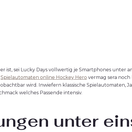
 ist, sei Lucky Days vollwertig je Smartphones unter 
r
Spielautomaten online Hockey Hero
vermag sera noch 
eobachtbar wird.
Inwiefern klassische Spielautomaten, J
eschmack welches Passende intensiv.
ungen unter ein