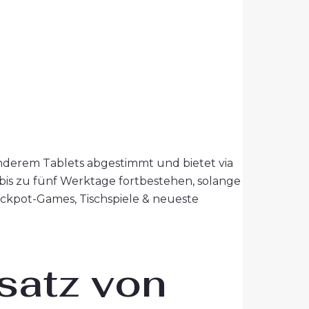
anderem Tablets abgestimmt und bietet via
bis zu fünf Werktage fortbestehen, solange
ackpot-Games, Tischspiele & neueste
satz von