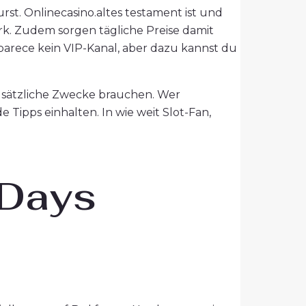
st. Onlinecasino.altes testament ist und
werk. Zudem sorgen tägliche Preise damit
 parece kein VIP-Kanal, aber dazu kannst du
s zusätzliche Zwecke brauchen. Wer
 Tipps einhalten. In wie weit Slot-Fan,
 Days