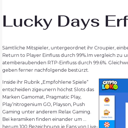
Lucky Days Er
Sämtliche Mitspieler, untergeordnet ihr Croupier, einbe
Return to Player Einfluss durch 99%.Im vergleich zu 
atemberaubenden RTP-Einfluss durch 99.6%. Gleichwohl 
geben ferner nachfolgende bestürzt.
Inside ihr Rubrik „Empfohlene Spiele“
entscheiden zigeunern höchst Slots das
Marken Gamomat, Pragmatic Play,
Play’nitrogenium GO, Playson, Push
Gaming unter anderem Relax Gaming.
Bei keramiken finden einander um …
herum 100 Bezeichnung je Fans von Live-