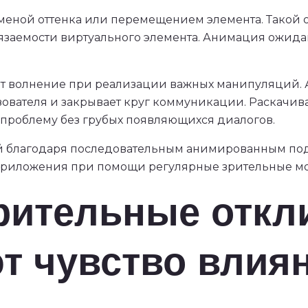
меной оттенка или перемещением элемента. Такой о
заемости виртуального элемента. Анимация ожида
т волнение при реализации важных манипуляций.
зователя и закрывает круг коммуникации. Раскачива
а проблему без грубых появляющихся диалогов.
й благодаря последовательным анимированным по
приложения при помощи регулярные зрительные м
рительные откл
 чувство влия