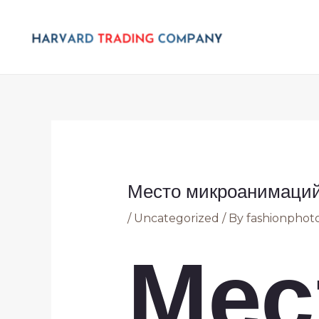
Skip
Post
to
navigation
content
Место микроанимаций
/
Uncategorized
/ By
fashionphot
Мес