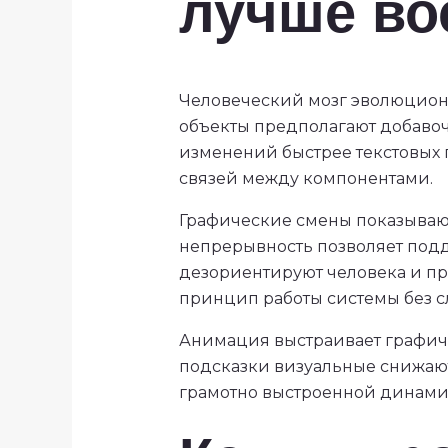
лучше во
Человеческий мозг эволюцион
объекты предполагают добавоч
изменений быстрее текстовых 
связей между компонентами.
Графические смены показывают
непрерывность позволяет под
дезориентируют человека и пр
принцип работы системы без с
Анимация выстраивает графич
подсказки визуальные снижаю
грамотно выстроенной динами