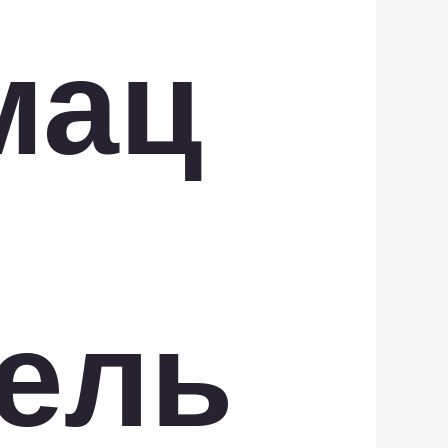
мац
ель