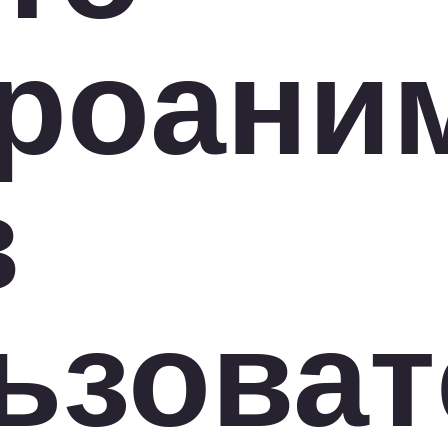
роани
в
ьзоват