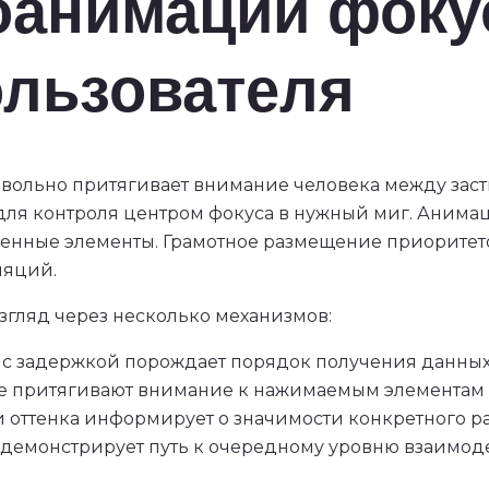
оанимации фоку
ользователя
ольно притягивает внимание человека между заст
для контроля центром фокуса в нужный миг. Аним
пенные элементы. Грамотное размещение приоритет
ляций.
гляд через несколько механизмов:
 с задержкой порождает порядок получения данны
е притягивают внимание к нажимаемым элементам
 оттенка информирует о значимости конкретного р
демонстрирует путь к очередному уровню взаимод