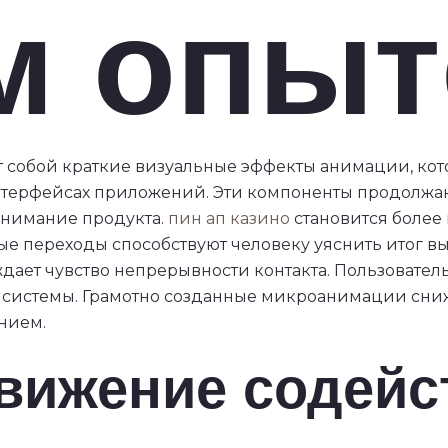
м опыт
собой краткие визуальные эффекты анимации, ко
нтерфейсах приложений. Эти компоненты продолжаю
онимание продукта.
пин ап казино
становится более
 переходы способствуют человеку уяснить итог в
дает чувство непрерывности контакта. Пользовател
 системы. Грамотно созданные микроанимации сн
нием.
вижение содейс