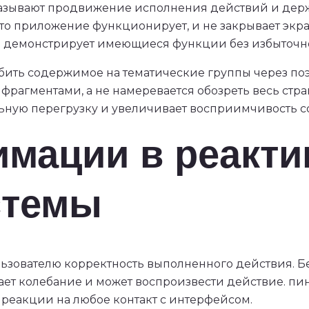
азывают продвижение исполнения действий и дер
что приложение функционирует, и не закрывает экр
демонстрирует имеющиеся функции без избыточно
ить содержимое на тематические группы через поэ
 фрагментами, а не намеревается обозреть весь стр
ьную перегрузку и увеличивает восприимчивость 
имации в реакт
стемы
льзователю корректность выполненного действия. Б
т колебание и может воспроизвести действие. пин
еакции на любое контакт с интерфейсом.