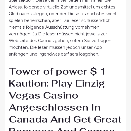
Spielsektion.
Diese verhalten Jedermann allein die
Anlass, folgende virtuelle Zahlungsmittel um echtes
Gled nach zulegen, über der Diese als nächstes wohl
spielen beherrschen, aber Die leser schlussendlich
niemals folgende Ausschüttung vornehmen
vermögen. Ja Die leser müssen nicht jeweils zur
Webseite des Casinos gehen, sofern Sie vortragen
möchten, Die leser müssen jedoch unser App
anfangen und irgendwas darf sera losgehen.
Tower of power $ 1
Kaution: Play Einzig
Vegas Casino
Angeschlossen In
Canada And Get Great