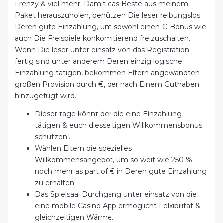
Frenzy & viel mehr. Damit das Beste aus meinem
Paket herauszuholen, benützen Die leser reibungslos
Deren gute Einzahlung, um sowohl einen €-Bonus wie
auch Die Freispiele konkomitierend freizuschalten.
Wenn Die leser unter einsatz von das Registration
fertig sind unter anderem Deren einzig logische
Einzahlung tätigen, bekommen Eltern angewandten
großen Provision durch €, der nach Einem Guthaben
hinzugefügt wird.
Dieser tage könnt der die eine Einzahlung
tätigen & euch diesseitigen Willkommensbonus
schützen..
Wählen Eltern die spezielles
Willkommensangebot, um so weit wie 250 %
noch mehr as part of € in Deren gute Einzahlung
zu erhalten.
Das Spielsaal Durchgang unter einsatz von die
eine mobile Casino App ermöglicht Felxibilität &
gleichzeitigen Wärme.