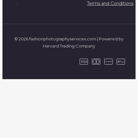
Terms and Conditions
© 2026 fashionphotographyservices.com | Powered by
Harvard Trading Company