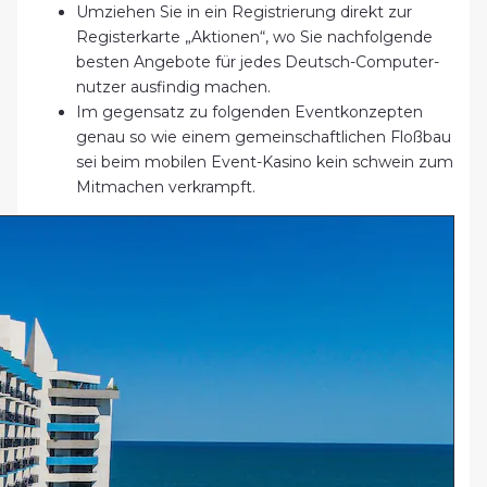
Umziehen Sie in ein Registrierung direkt zur
Registerkarte „Aktionen“, wo Sie nachfolgende
besten Angebote für jedes Deutsch-Computer-
nutzer ausfindig machen.
Im gegensatz zu folgenden Eventkonzepten
genau so wie einem gemeinschaftlichen Floßbau
sei beim mobilen Event-Kasino kein schwein zum
Mitmachen verkrampft.