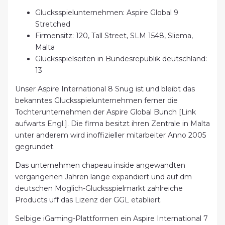
Glucksspielunternehmen: Aspire Global 9
Stretched
Firmensitz: 120, Tall Street, SLM 1548, Sliema,
Malta
Glucksspielseiten in Bundesrepublik deutschland:
13
Unser Aspire International 8 Snug ist und bleibt das
bekanntes Glucksspielunternehmen ferner die
Tochterunternehmen der Aspire Global Bunch [Link
aufwarts Engl.]. Die firma besitzt ihren Zentrale in Malta
unter anderem wird inoffizieller mitarbeiter Anno 2005
gegrundet.
Das unternehmen chapeau inside angewandten
vergangenen Jahren lange expandiert und auf dm
deutschen Moglich-Glucksspielmarkt zahlreiche
Products uff das Lizenz der GGL etabliert.
Selbige iGaming-Plattformen ein Aspire International 7