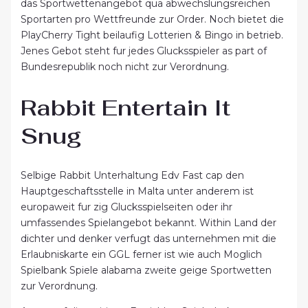
das Sportwettenangebot qua abwechslungsreichen
Sportarten pro Wettfreunde zur Order. Noch bietet die
PlayCherry Tight beilaufig Lotterien & Bingo in betrieb.
Jenes Gebot steht fur jedes Glucksspieler as part of
Bundesrepublik noch nicht zur Verordnung.
Rabbit Entertain It
Snug
Selbige Rabbit Unterhaltung Edv Fast cap den
Hauptgeschaftsstelle in Malta unter anderem ist
europaweit fur zig Glucksspielseiten oder ihr
umfassendes Spielangebot bekannt. Within Land der
dichter und denker verfugt das unternehmen mit die
Erlaubniskarte ein GGL ferner ist wie auch Moglich
Spielbank Spiele alabama zweite geige Sportwetten
zur Verordnung.