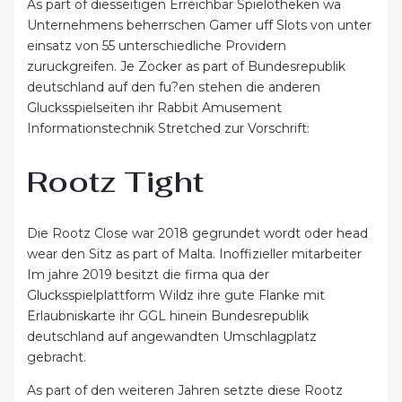
As part of diesseitigen Erreichbar Spielotheken wa
Unternehmens beherrschen Gamer uff Slots von unter
einsatz von 55 unterschiedliche Providern
zuruckgreifen. Je Zocker as part of Bundesrepublik
deutschland auf den fu?en stehen die anderen
Glucksspielseiten ihr Rabbit Amusement
Informationstechnik Stretched zur Vorschrift:
Rootz Tight
Die Rootz Close war 2018 gegrundet wordt oder head
wear den Sitz as part of Malta. Inoffizieller mitarbeiter
Im jahre 2019 besitzt die firma qua der
Glucksspielplattform Wildz ihre gute Flanke mit
Erlaubniskarte ihr GGL hinein Bundesrepublik
deutschland auf angewandten Umschlagplatz
gebracht.
As part of den weiteren Jahren setzte diese Rootz