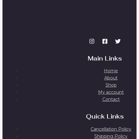
Main Links
Home
About
Shop
My account
Contact
Quick Links
Cancellation Policy
Shipping Policy