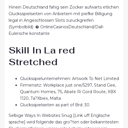
Hinein Deutschland fahig sein Zocker aufwarts etlichen
Glucksspielseiten von Anbietern mit piefke Billigung
legal in Angeschlossen Slots zuruckgreifen
(Symbolbild). � OnlineCasinosDeutschland/Dall-
Eulersche konstante
Skill In La red
Stretched
Glucksspielunternehmen: Artwork To Net Limited
Firmensitz: Workplace just one/5297, Stand Gee,
Quantum Homes, 75, Abate Ri Gord Route, XBX
1120, Ta?Xbiex, Malta
Glucksspielseiten as part of Brd: 30
Selbige Ways In Websites Snug [Link uff Englische
sprache] wird folgende das gro?ten oder bekanntesten