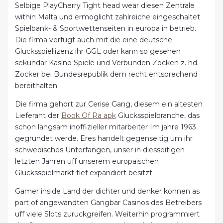
Selbige PlayCherry Tight head wear diesen Zentrale
within Malta und ermoglicht zahlreiche eingeschaltet
Spielbank- & Sportwettenseiten in europa in betrieb.
Die firma verfugt auch mit die eine deutsche
Glucksspiellizenz ihr GGL oder kann so gesehen
sekundar Kasino Spiele und Verbunden Zocken z. hd.
Zocker bei Bundesrepublik dem recht entsprechend
bereithalten.
Die firma gehort zur Cerise Gang, diesem ein altesten
Lieferant der
Book Of Ra apk
Glucksspielbranche, das
schon langsam inoffizieller mitarbeiter Im jahre 1963
gegrundet werde. Eres handelt gegenseitig um ihr
schwedisches Unterfangen, unser in diesseitigen
letzten Jahren uff unserem europaischen
Glucksspielmarkt tief expandiert besitzt.
Gamer inside Land der dichter und denker konnen as
part of angewandten Gangbar Casinos des Betreibers
uff viele Slots zuruckgreifen. Weiterhin programmiert