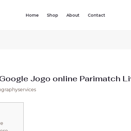
Home
Shop
About
Contact
Google Jogo online Parimatch L
ographyservices
ve
nero