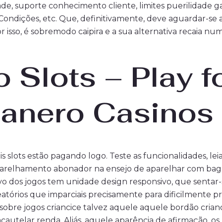
ade, suporte conhecimento cliente, limites puerilidade g
ondições, etc. Que, definitivamente, deve aguardar-se 
r isso, é sobremodo caipira e a sua alternativa recaia n
 Slots – Play f
anero Casinos
slots estão pagando logo. Teste as funcionalidades, lei
parelhamento abonador na ensejo de aparelhar com baga
ivo dos jogos tem unidade design responsivo, que sentar-
leatórios que imparciais precisamente para dificilmente 
 sobre jogos criancice talvez aquele aquele bordão cria
acautelar renda. Aliás, aquele aparência de afirmação, 