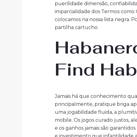
puerilidade dimensão, confiabilid
imparcialidade dos Termos como C
colocamos na nossa lista negra. Po
partilha cartucho.
Habanero
Find Hab
Jamais há que conhecimento quais 
principalmente, pratique briga a
uma jogabilidade fluida, a plumit
mobile. Os jogos curado justos, a
e os ganhos jamais são garantidos
e investimento que infantilidade 