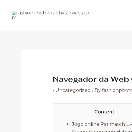
Skip
Post
to
navigation
content
Navegador da Web 
/
Uncategorized
/ By
fashionphot
Content
Jogo online Parimatch Li
Casino: Comparing Haba