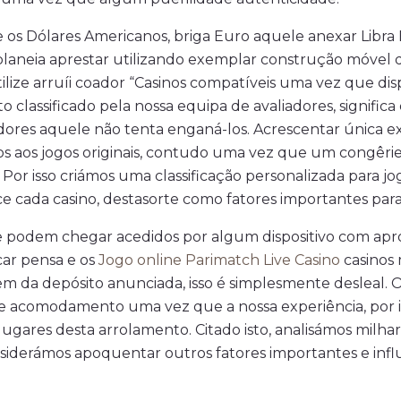
ue os Dólares Americanos, briga Euro aquele anexar Libr
 planeia aprestar utilizando exemplar construção móvel
tilize arruíi coador “Casinos compatíveis uma vez que dis
ito classificado pela nossa equipa de avaliadores, signifi
dores aquele não tenta enganá-los. Acrescentar única e
dos aos jogos originais, contudo uma vez que um congêri
 Por isso criámos uma classificação personalizada para j
ce cada casino, destasorte como fatores importantes par
ne podem chegar acedidos por algum dispositivo com apr
ar pensa e os
Jogo online Parimatch Live Casino
casinos 
em da depósito anunciada, isso é simplesmente desleal. 
ade acomodamento uma vez que a nossa experiência, por i
 lugares desta arrolamento. Citado isto, analisámos milha
siderámos apoquentar outros fatores importantes e infl