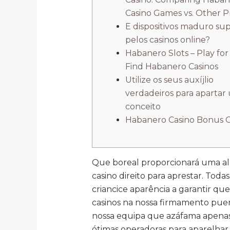
Casino Games vs. Other P
E dispositivos maduro su
pelos casinos online?
Habanero Slots – Play for
Find Habanero Casinos
Utilize os seus auxíjlio
verdadeiros para apartar
conceito
Habanero Casino Bonus O
Que boreal proporcionará uma alu
casino direito para aprestar. Tod
criancice aparência a garantir qu
casinos na nossa firmamento pueri
nossa equipa que azáfama apenas
ótimas operadoras para aparelha