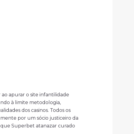
o apurar o site infantilidade
indo à limite metodologia,
alidades dos casinos.
Todos os
rmente por um sócio justiceiro da
t que Superbet atanazar curado