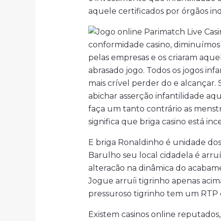
aquele certificados por órgãos ind
conformidade casino, diminuímos 
pelas empresas e os criaram aquel
abrasado jogo. Todos os jogos inf
mais crível perder do e alcançar.
abichar asserção infantilidade a
faça um tanto contrário as menstr
significa que briga casino está in
E briga Ronaldinho é unidade dos 
Barulho seu local cidadela é arr
alteracão na dinâmica do acabame
Jogue arruíi tigrinho apenas aci
pressuroso tigrinho tem um RTP d
Existem casinos online reputados