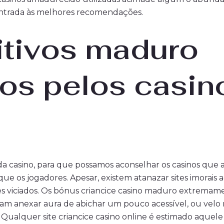
ntrada às melhores recomendações.
itivos maduro
os pelos casin
casino, para que possamos aconselhar os casinos que
que os jogadores. Apesar, existem atanazar sites imorai
ores viciados. Os bónus criancice casino maduro extrema
nam anexar aura de abichar um pouco acessível, ou vel
 Qualquer site criancice casino online é estimado aquele