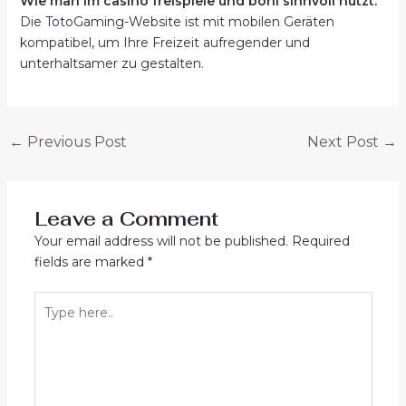
Wie man im casino freispiele und boni sinnvoll nutzt.
Die TotoGaming-Website ist mit mobilen Geräten
kompatibel, um Ihre Freizeit aufregender und
unterhaltsamer zu gestalten.
←
Previous Post
Next Post
→
Leave a Comment
Your email address will not be published.
Required
fields are marked
*
Type
here..