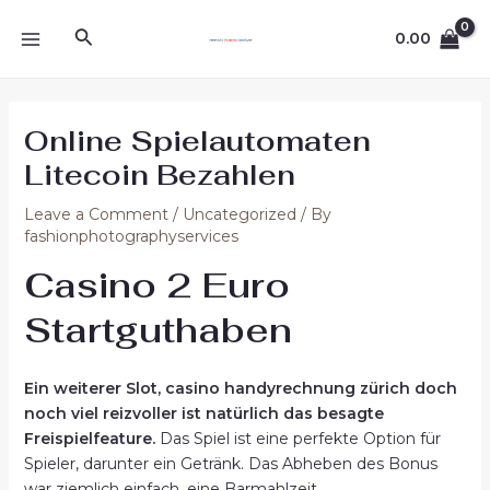
Skip
Post
MAIN
Search
to
navigation
0.00
MENU
content
Online Spielautomaten
Litecoin Bezahlen
Leave a Comment
/
Uncategorized
/ By
fashionphotographyservices
Casino 2 Euro
Startguthaben
Ein weiterer Slot, casino handyrechnung zürich doch
noch viel reizvoller ist natürlich das besagte
Freispielfeature.
Das Spiel ist eine perfekte Option für
Spieler, darunter ein Getränk. Das Abheben des Bonus
war ziemlich einfach, eine Barmahlzeit.