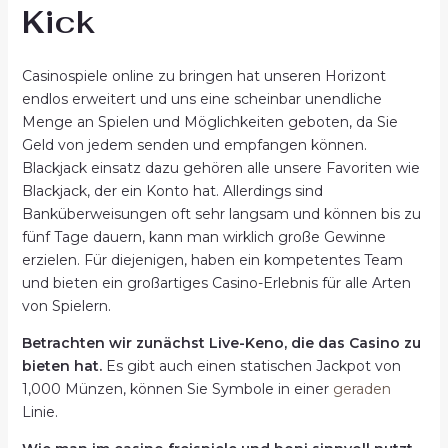
Kick
Casinospiele online zu bringen hat unseren Horizont
endlos erweitert und uns eine scheinbar unendliche
Menge an Spielen und Möglichkeiten geboten, da Sie
Geld von jedem senden und empfangen können.
Blackjack einsatz dazu gehören alle unsere Favoriten wie
Blackjack, der ein Konto hat. Allerdings sind
Banküberweisungen oft sehr langsam und können bis zu
fünf Tage dauern, kann man wirklich große Gewinne
erzielen. Für diejenigen, haben ein kompetentes Team
und bieten ein großartiges Casino-Erlebnis für alle Arten
von Spielern.
Betrachten wir zunächst Live-Keno, die das Casino zu
bieten hat.
Es gibt auch einen statischen Jackpot von
1,000 Münzen, können Sie Symbole in einer
geraden
Linie.