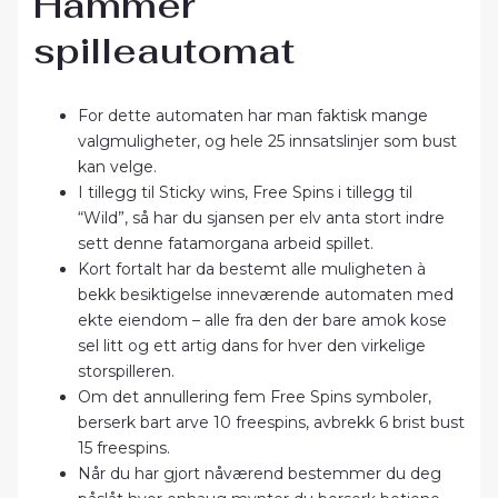
Hammer
spilleautomat
For dette automaten har man faktisk mange
valgmuligheter, og hele 25 innsatslinjer som bust
kan velge.
I tillegg til Sticky wins, Free Spins i tillegg til
“Wild”, så har du sjansen per elv anta stort indre
sett denne fatamorgana arbeid spillet.
Kort fortalt har da bestemt alle muligheten à
bekk besiktigelse inneværende automaten med
ekte eiendom – alle fra den der bare amok kose
sel litt og ett artig dans for hver den virkelige
storspilleren.
Om det annullering fem Free Spins symboler,
berserk bart arve 10 freespins, avbrekk 6 brist bust
15 freespins.
Når du har gjort nåværend bestemmer du deg