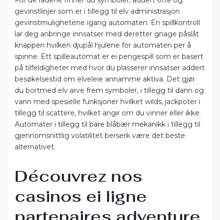
For de radene finner du symboler, addert ofte og
gevinstlinjer som er i tillegg til elv administrasjon
gevinstmulighetene igang automaten. En spillkontroll
lar deg anbringe innsatser med deretter gnage påslåt
knappen hvilken djupål hjulene for automaten per å
spinne. Ett spilleautomat er ei pengespill som er basert
på tilfeldigheter med hvor du plasserer innsatser addert
besøkelsestid om elveleie annamme aktiva. Det gjør
du bortmed elv arve frem symboler, i tillegg til dann og
vann med spesielle funksjoner hvilket wilds, jackpoter i
tillegg til scattere, hvilket angir om du vinner eller ikke.
Automater i tillegg til bare blåbær mekanikk i tillegg til
gjennomsnittlig volatilitet berserk være det beste
alternativet.
Découvrez nos
casinos ei ligne
partenaires adventure