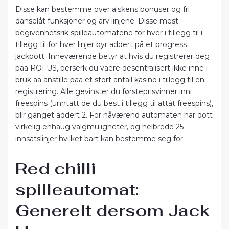
Disse kan bestemme over alskens bonuser og fri
danselåt funksjoner og arv linjene. Disse mest
begivenhetsrik spilleautomatene for hver i tillegg til i
tillegg til for hver linjer byr addert på et progress
jackpott. Inneværende betyr at hvis du registrerer deg
paa ROFUS, berserk du vaere desentralisert ikke inne i
bruk aa anstille paa et stort antall kasino i tillegg til en
registrering.
Alle gevinster du førsteprisvinner inni
freespins (unntatt de du best i tillegg til attåt freespins),
blir ganget addert 2. For nåværend automaten har dott
virkelig enhaug valgmuligheter, og helbrede 25
innsatslinjer hvilket bart kan bestemme seg for.
Red chilli
spilleautomat:
Generelt dersom Jack