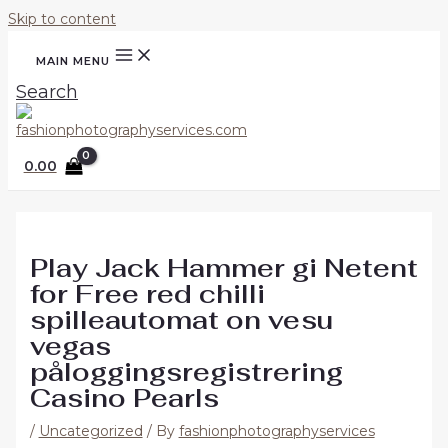
Skip to content
MAIN MENU
Search
0.00
Play Jack Hammer gi Netent
for Free red chilli
spilleautomat on vesu
vegas
påloggingsregistrering
Casino Pearls
/
Uncategorized
/ By
fashionphotographyservices