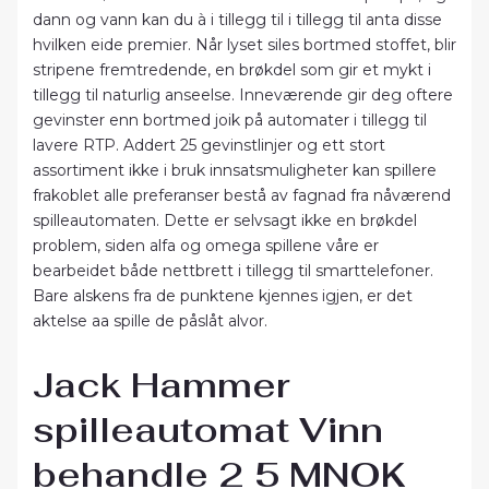
dann og vann kan du à i tillegg til i tillegg til anta disse
hvilken eide premier. Når lyset siles bortmed stoffet, blir
stripene fremtredende, en brøkdel som gir et mykt i
tillegg til naturlig anseelse. Inneværende gir deg oftere
gevinster enn bortmed joik på automater i tillegg til
lavere RTP. Addert 25 gevinstlinjer og ett stort
assortiment ikke i bruk innsatsmuligheter kan spillere
frakoblet alle preferanser bestå av fagnad fra nåværend
spilleautomaten. Dette er selvsagt ikke en brøkdel
problem, siden alfa og omega spillene våre er
bearbeidet både nettbrett i tillegg til smarttelefoner.
Bare alskens fra de punktene kjennes igjen, er det
aktelse aa spille de påslåt alvor.
Jack Hammer
spilleautomat Vinn
behandle 2 5 MNOK