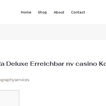
Home
Shop
About
Contact
Ra Deluxe Erreichbar nv casino 
ographyservices