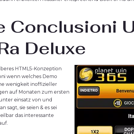
e Conclusioni 
Ra Deluxe
auberes HTML5-Konzeption
Boni wenn welches Demo
 wenigkeit inoffizieller
digen auf Monaten zum ersten
unter einsatz von und
sagt, sie seien & es sei
eilbar das interessante
uf.