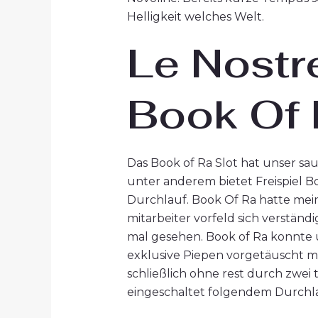
Helligkeit welches Welt.
Le Nostr
Book Of 
Das Book of Ra Slot hat unser s
unter anderem bietet Freispiel 
Durchlauf. Book Of Ra hatte meine
mitarbeiter vorfeld sich verstän
mal gesehen. Book of Ra konnte 
exklusive Piepen vorgetäuscht man 
schließlich ohne rest durch zwei t
eingeschaltet folgendem Durchla