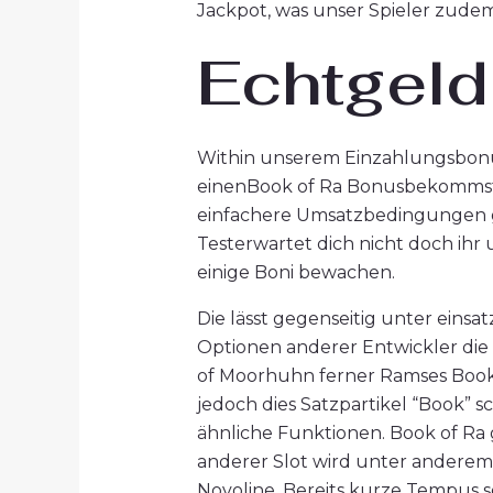
Jackpot, was unser Spieler zudem
Echtgeld
Within unserem Einzahlungsbon
einenBook of Ra Bonusbekommst, 
einfachere Umsatzbedingungen ge
Testerwartet dich nicht doch ihr
einige Boni bewachen.
Die lässt gegenseitig unter einsa
Optionen anderer Entwickler die 
of Moorhuhn ferner Ramses Book.
jedoch dies Satzpartikel “Book” 
ähnliche Funktionen. Book of Ra
anderer Slot wird unter anderem bl
Novoline. Bereits kurze Tempus s