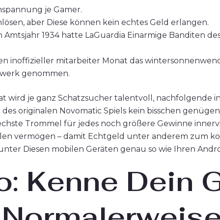
 Anspannung je Gamer.
inlösen, aber Diese können kein echtes Geld erlangen.
n Amtsjahr 1934 hatte LaGuardia Einarmige Banditen des
n inoffizieller mitarbeiter Monat das wintersonnenwende
zwerk genommen.
at wird je ganz Schatzsucher talentvoll, nachfolgende 
 des originalen Novomatic Spiels kein bisschen genüg
sechste Trommel für jedes noch größere Gewinne innervi
len vermögen – damit Echtgeld unter anderem zum kost
unter Diesen mobilen Geräten genau so wie Ihren Androi
o: Kenne Dein 
Normalerweise