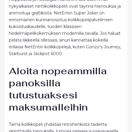
nykyaikaiset nettikolikkopelit ovat täynnä hienouksia ja
animoituja grafiikoita. NetEntin Super Joker on
erinomainen kunnianosoitus kolikkopelipalvelimien
kukoistuskaudelle, tuoden klassisen
hedelmäpelikokemuksen modernilla tavalla. Jos haluat
pelata liikkeellä ollessasi, sinun kannattaa kokeilla
erilaisia ​​NetEntin kolikkopelejä, kuten Gonzo's Journey,
Starburst ja Jackpot 6000.
Aloita nopeammilla
panoksilla
tutustuaksesi
maksumalleihin
Tämä kolikkopeli yhdistää retrohenkistä taidetta
jännittävillä tarjouksilla, lumoaa pelaajia suoraviivaisella