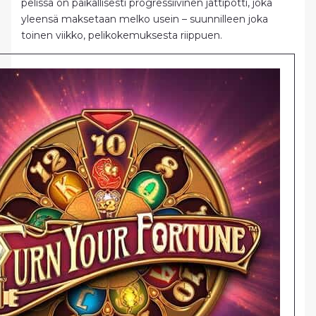
pelissä on paikallisesti progressiivinen jättipotti, joka
yleensä maksetaan melko usein – suunnilleen joka
toinen viikko, pelikokemuksesta riippuen.