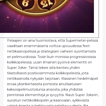
Pelaajien on aina huomioitava, että Supermeter-pelissä
vaaditaan ensimmäisenä voittoa upouudessa feet-
nettikasinopelissä ja strategisen vaiheen suorittamista
eri pelimuodoissa. Toisin kuin monissa progressiivisissa
kolikkopeleissä, uusin ilmainen pyörivä elementti on
Super Joker. Tämä tekee siitä kenties yhden
tilastollisesti positiivisimmista kolikkopeleistä, joita
nettikasinoilla nykyään tarjotaan. Klassinen hedelmäpeli
eroaa yksinkertaisista porteista ainutlaatuisen
kaksoispelimuotoilunsa ansiosta, joka yhdistää
perinteisiä elementtejä ja syvyyttä. Nauti Super Jokerin,
suositun nettikolikkopelin ja kasinoalan, sykkivästä
valaistuksesta ja kiehtovasta pelattavuudesta. Ne