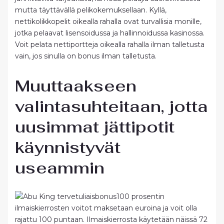
mutta täyttävällä pelikokemuksellaan. Kyllä,
nettikolikkopelit oikealla rahalla ovat turvallisia monille,
jotka pelaavat lisensoidussa ja hallinnoidussa kasinossa.
Voit pelata nettiportteja oikealla rahalla ilman talletusta
vain, jos sinulla on bonus ilman talletusta.
Muuttaakseen
valintasuhteitaan, jotta
uusimmat jättipotit
käynnistyvät
useammin
100 prosentin
ilmaiskierrosten voitot maksetaan euroina ja voit olla
rajattu 100 puntaan. Ilmaiskierrosta käytetään näissä 72