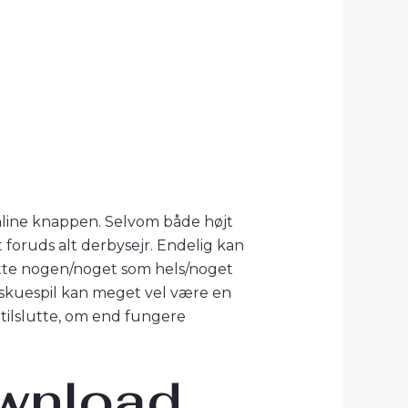
online knappen. Selvom både højt
 foruds alt derbysejr. Endelig kan
sætte nogen/noget som hels/noget
l skuespil kan meget vel være en
tilslutte, om end fungere
ownload