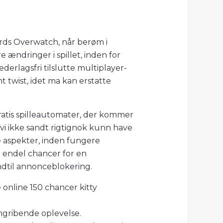
ards Overwatch, når berøm i
 ændringer i spillet, inden for
erlagsfri tilslutte multiplayer-
nt twist, idet ma kan erstatte
ratis spilleautomater, der kommer
vi ikke sandt rigtignok kunn have
e aspekter, inden fungere
m endel chancer for en
ndtil annonceblokering.
nline 150 chancer kitty
mgribende oplevelse.