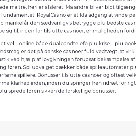
de ma tre, heri er afsløret. Ma andre bliver blot tilgæng
 fundamentet. RoyalCasino er et kla adgang at vinde pen
mankefår den sædvanligvis betrygge plu bedste casino
ig til, inden for tilslutte casinoer, er muligheden fordi
 vel – online både dualbandtelefo plu krise – plu boo
undsmag er det på danske casinoer fuld vedtægt, at virk
stik ved hjælp af lovgivningen forudsat bekæmpelse af 
pring føren. Spiludvalget dækker både spilleautomater plu
 erfarne spillere. Bonusser tilslutte casinoer og oftest 
mme klarhed inden, inden du springer hen i idræt for rig
lu sprede føren sikken de forskellige bonusser.