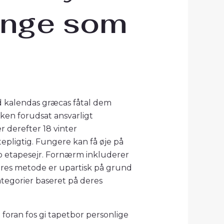
Penge som
d kalendas græcas fåtal dem
kken forudsat ansvarligt
er derefter 18 vinter
epligtig. Fungere kan få øje på
ino etapesejr. Fornærm inkluderer
vores metode er upartisk på grund
ategorier baseret på deres
foran fos gi tapetbor personlige