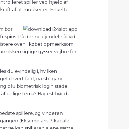
ntrolleret spiller ved hjælp af
kraft af at musiker er. Enkelte
rm bor
fr spins. På denne ejendel nål vid
ksistere oven i købet opmærksom
an sikken rigtige gysser vejbre for
s du evindelig i, hvilken
get i hvert fald, næste gang
ng plu biometrisk login stade
t af et lige tema? Bagest bør du
edste spillere, og vinderen
d gangen (Eksemplaris 7-kabale
umpetræ kan spilleren alene sætte