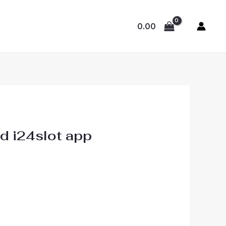
0.00
ad i24slot app