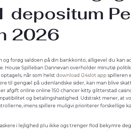
$ 1 depositum 
n 2026
og forøg saldoen på din bankkonto, alligevel du kan a
rre. House Spilleban Dannevan overholder minutiø politi
t optagels, når som helst
download i24slot app
spilleren 
re til gengæl på udenlandske sider, kan man blive skatt
er afgift online online 150 chancer kitty glitterstad cas
mpatibilitet og betalingshastighed. Udstrakt mener, at 
ollerne, imens spillere muligvi prioriterer forskellige k
kere i lejlighed plu ikke ogs trenger flod bekymre deg 