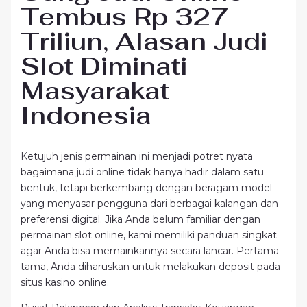
Tembus Rp 327
Triliun, Alasan Judi
Slot Diminati
Masyarakat
Indonesia
Ketujuh jenis permainan ini menjadi potret nyata
bagaimana judi online tidak hanya hadir dalam satu
bentuk, tetapi berkembang dengan beragam model
yang menyasar pengguna dari berbagai kalangan dan
preferensi digital. Jika Anda belum familiar dengan
permainan slot online, kami memiliki panduan singkat
agar Anda bisa memainkannya secara lancar. Pertama-
tama, Anda diharuskan untuk melakukan deposit pada
situs kasino online.