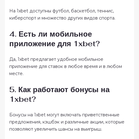
На 1xbet доступны футбол, баскетбол, теннис,
киберспорт и множество других видов спорта.
4. Есть ли мобильное
приложение для 1xbet?
Да, 1xbet предлагает удобное мобильное
приложение для ставок в любое время и в любом
месте.
5. Как работают бонусы на
1xbet?
Бонусы на 1xbet могут включать приветственные
предложения, кэшбэк и различные акции, которые
позволяют увеличить шансы на выигрыш.