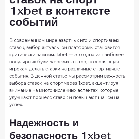
1xbet в контексте
событий
В современном мире азартных игр и спортивных
ставок, выбор актуальной платформы становится
критически важным. 1xbet — это одна из наиболее
популярных букмекерских контор, позволяющая
игрокам делать ставки на различные спортивные
события. В данной статье мы рассмотрим важность
выбора ставок на спорт через 1xbet, акцентируя
внимание на многочисленных аспектах, которые
улучшают процесс ставок и повышают шансы на
успех.
Надежность и
безопасность 1xbet