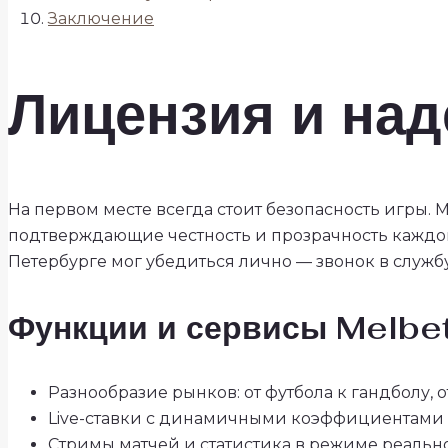
Заключение
Лицензия и на
На первом месте всегда стоит безопасность игры. 
подтверждающие честность и прозрачность каждой 
Петербурге мог убедиться лично — звонок в службу
Функции и сервисы Melbe
Разнообразие рынков: от футбола к гандболу, о
Live-ставки с динамичными коэффициентами 
Стримы матчей и статистика в режиме реальн