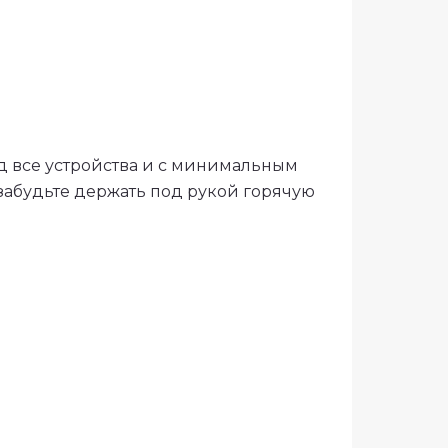
д все устройства и с минимальным
е забудьте держать под рукой горячую