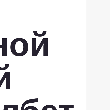
ной
й