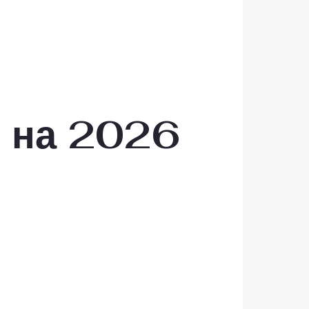
 на 2026