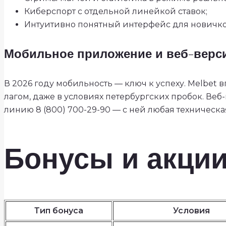
Киберспорт с отдельной линейкой ставок;
Интуитивно понятный интерфейс для новичко
Мобильное приложение и веб-верс
В 2026 году мобильность — ключ к успеху. Melbet
лагом, даже в условиях петербургских пробок. Веб-
линию 8 (800) 700-29-90 — с ней любая техническа
Бонусы и акци
Тип бонуса
Условия