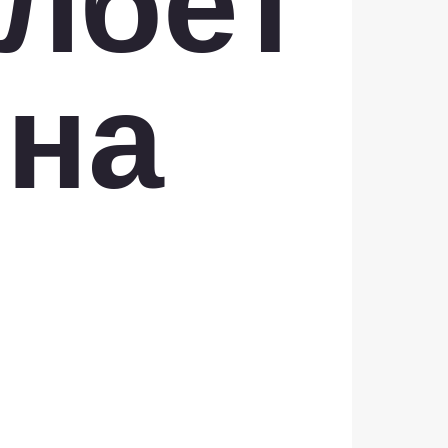
лбет
 на