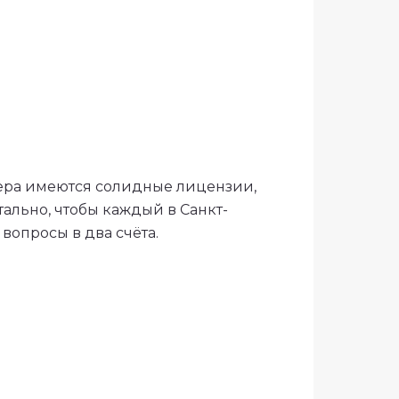
екера имеются солидные лицензии,
ально, чтобы каждый в Санкт-
вопросы в два счёта.