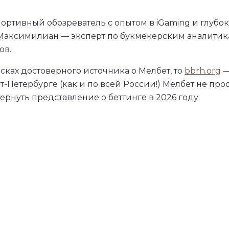
портивный обозреватель с опытом в iGaming и глуб
 Максимилиан — эксперт по букмекерским аналитика
ов.
исках достоверного источника о Мелбет, то
bbrh.org
—
-Петербурге (как и по всей России!) Мелбет не про
рнуть представление о беттинге в 2026 году.