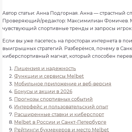
Автор статьи:
Анна Подгорная
. Анна — страстный с
Проверяющий/редактор:
Максимилиан Фомичев
.
чувствующий спортивные тренды и запросы игрок
Если вы уже пасетесь на просторах интернета в по
выигрышных стратегий. Разберёмся, почему в Санкт
киберспортивный магнат, который способен переве
Лицензия и надежность
Функции и сервисы Melbet
Мобильное приложение и веб-версия
Бонусы и акции в 2026
Прогнозы спортивных событий
Интерфейс и пользовательский опыт
Расширенные ставки и киберспорт
Melbet в России и Санкт-Петербурге
Рейтинги букмекеров и место Melbet