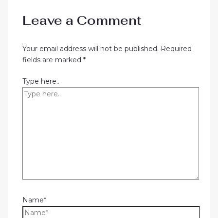
Leave a Comment
Your email address will not be published.
Required
fields are marked
*
Type here..
Name*