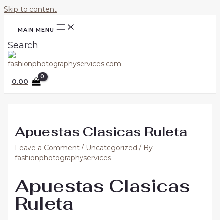
Skip to content
MAIN MENU
Search
0.00
Apuestas Clasicas Ruleta
Leave a Comment
/
Uncategorized
/ By
fashionphotographyservices
Apuestas Clasicas
Ruleta