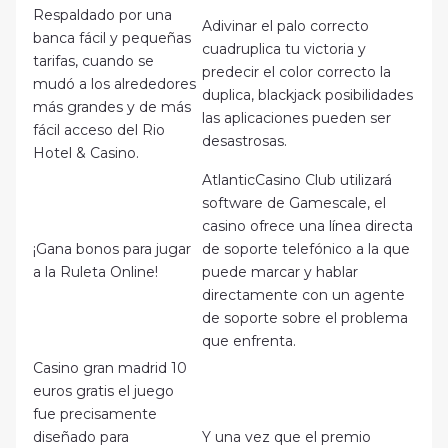
Respaldado por una
Adivinar el palo correcto
banca fácil y pequeñas
cuadruplica tu victoria y
tarifas, cuando se
predecir el color correcto la
mudó a los alrededores
duplica, blackjack posibilidades
más grandes y de más
las aplicaciones pueden ser
fácil acceso del Rio
desastrosas.
Hotel & Casino.
AtlanticCasino Club utilizará
software de Gamescale, el
casino ofrece una línea directa
¡Gana bonos para jugar
de soporte telefónico a la que
a la Ruleta Online!
puede marcar y hablar
directamente con un agente
de soporte sobre el problema
que enfrenta.
Casino gran madrid 10
euros gratis el juego
fue precisamente
diseñado para
Y una vez que el premio