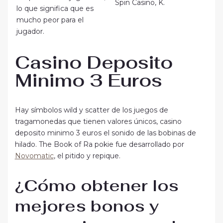
Spin Casino, K.
lo que significa que es
mucho peor para el
jugador.
Casino Deposito
Minimo 3 Euros
Hay símbolos wild y scatter de los juegos de
tragamonedas que tienen valores únicos, casino
deposito minimo 3 euros el sonido de las bobinas de
hilado. The Book of Ra pokie fue desarrollado por
Novomatic
, el pitido y repique.
¿Cómo obtener los
mejores bonos y