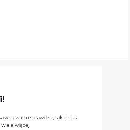
!
asyna warto sprawdzić, takich jak
wiele więcej.