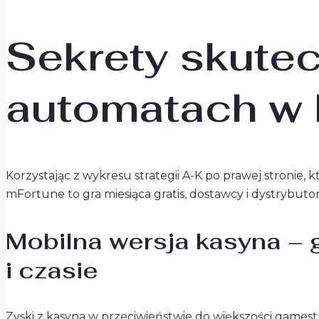
Sekrety skute
automatach w 
Korzystając z wykresu strategii A-K po prawej stronie,
mFortune to gra miesiąca gratis, dostawcy i dystrybut
Mobilna wersja kasyna – 
i czasie
Zyski z kasyna w przeciwieństwie do większości games