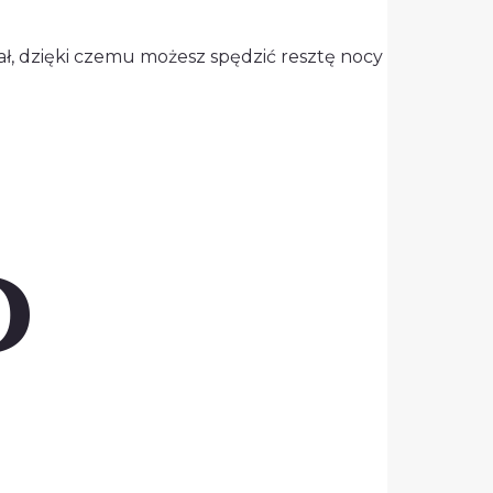
ł, dzięki czemu możesz spędzić resztę nocy
o