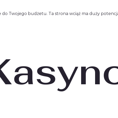
 do Twojego budżetu. Ta strona wciąż ma duży potencja
Kasyn