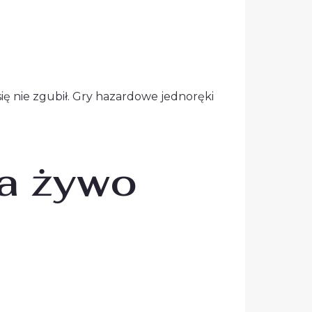
ę nie zgubił. Gry hazardowe jednoręki
na żywo