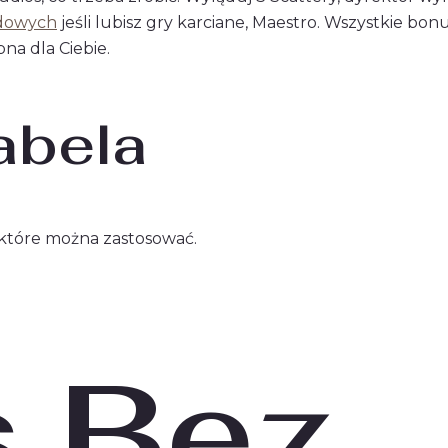
dowych
jeśli lubisz gry karciane, Maestro. Wszystkie b
na dla Ciebie.
abela
 które można zastosować.
 Bez