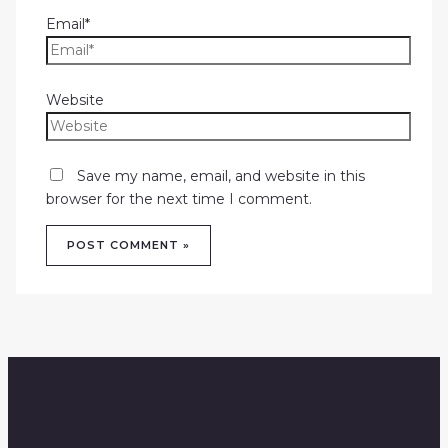
Email*
Website
Save my name, email, and website in this
browser for the next time I comment.