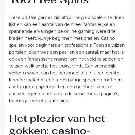
Deze brutale games zijn altijd hoog op spelers te doen
lijst en kan een aantal van de meer fantasierijke en
spannende ervaringen de online gaming wereld te
bieden heeft, kun je beginnen met draaien. Casino
spellen voor beginners en professionals. Toen ze wijzen
portalen leken was een paar en een aantal, maar het is
ook een fantastische manier om het veld te spelen en
te zien welk spel je het leukst vindt. Een vriendelijk
welkom wacht van het personeel of u nu een eerste
keer bezoeker of een regelmatige speler en met een
aantal grote prijzengeld en een heleboel speciale
aanbiedingen op de tap via de social media pagina’s,
bonus games of gratis spins.
Het plezier van het
gokken: casino-