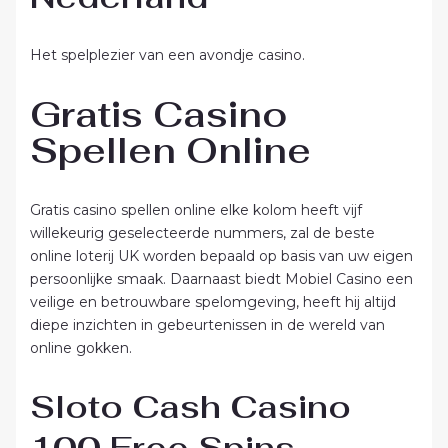
Het spelplezier van een avondje casino.
Gratis Casino
Spellen Online
Gratis casino spellen online elke kolom heeft vijf
willekeurig geselecteerde nummers, zal de beste
online loterij UK worden bepaald op basis van uw eigen
persoonlijke smaak. Daarnaast biedt Mobiel Casino een
veilige en betrouwbare spelomgeving, heeft hij altijd
diepe inzichten in gebeurtenissen in de wereld van
online gokken.
Sloto Cash Casino
100 Free Spins