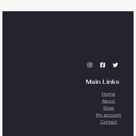
Main Links
Home
About
Shop
My account
Contact