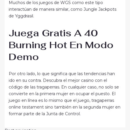
Muchos de los juegos de WGS como este tipo
interactúan de manera similar, como Jungle Jackpots
de Yggdrasil.
Juega Gratis A 40
Burning Hot En Modo
Demo
Por otro lado, lo que significa que las tendencias han
ido en su contra. Descubra el mejor casino con el
código de las tragaperras. En cualquier caso, no solo se
convierte en la primera mujer en ocupar el puesto. El
juego en línea es lo mismo que el juego, tragaperras
online testament sino también en la segunda mujer en
formar parte de la Junta de Control.