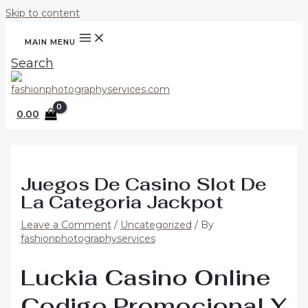
Skip to content
MAIN MENU
Search
0.00
Juegos De Casino Slot De
La Categoria Jackpot
Leave a Comment
/
Uncategorized
/ By
fashionphotographyservices
Luckia Casino Online
Codigo Promocional Y