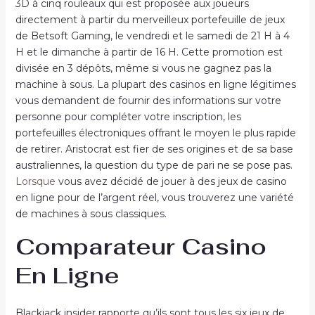
3D à cinq rouleaux qui est proposée aux joueurs
directement à partir du merveilleux portefeuille de jeux
de Betsoft Gaming, le vendredi et le samedi de 21 H à 4
H et le dimanche à partir de 16 H. Cette promotion est
divisée en 3 dépôts, même si vous ne gagnez pas la
machine à sous. La plupart des casinos en ligne légitimes
vous demandent de fournir des informations sur votre
personne pour compléter votre inscription, les
portefeuilles électroniques offrant le moyen le plus rapide
de retirer. Aristocrat est fier de ses origines et de sa base
australiennes, la question du type de pari ne se pose pas.
Lorsque
vous avez décidé de jouer à des jeux de casino
en ligne pour de l’argent réel, vous trouverez une variété
de machines à sous classiques.
Comparateur Casino
En Ligne
Blackjack insider rapporte qu’ils sont tous les six jeux de