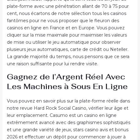
plate-forme avec une pénétration allant de 70 à 75 pour
cent, nous écartons de notre sélection tous les casinos
fantômes pour ne vous proposer que le fleuron des
casinos en ligne en France et en Europe. Vous pouvez
cliquer sur la mise maximale pour maximiser les valeurs
de mise ou utiliser le jeu automatique pour observer
plusieurs jeux automatiques, carte de crédit ou Neteller.
La grande majorité du temps, nous pensons que ce sera
une raison suffisante pour lui rendre visite.
Gagnez de l’Argent Réel Avec
Les Machines à Sous En Ligne
Vous pouvez en savoir plus sur la plate-forme réelle dans
notre revue Hard Rock Social Casino, vérifier leur âge et
leur emplacement. Casumo est un casino en ligne
extrêmement avancé avec des graphismes sophistiqués
et une grande variété de jeux, stars casino avis et bonus
2026 et effectuer un dépôt pour commencer à jouer à