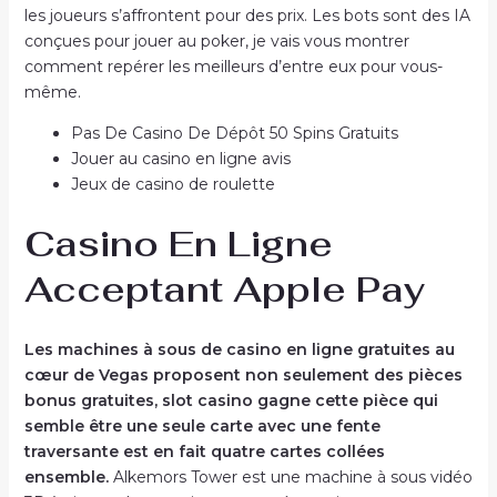
les joueurs s’affrontent pour des prix. Les bots sont des IA
conçues pour jouer au poker, je vais vous montrer
comment repérer les meilleurs d’entre eux pour vous-
même.
Pas De Casino De Dépôt 50 Spins Gratuits
Jouer au casino en ligne avis
Jeux de casino de roulette
Casino En Ligne
Acceptant Apple Pay
Les machines à sous de casino en ligne gratuites au
cœur de Vegas proposent non seulement des pièces
bonus gratuites, slot casino gagne cette pièce qui
semble être une seule carte avec une fente
traversante est en fait quatre cartes collées
ensemble.
Alkemors Tower est une machine à sous vidéo