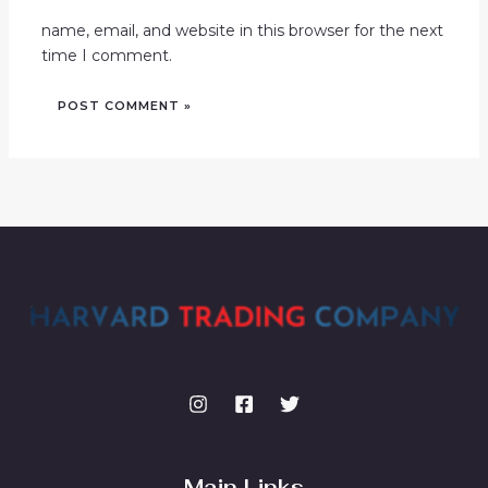
name, email, and website in this browser for the next
time I comment.
Main Links