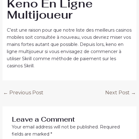
Keno En Ligne
Multijoueur
C’est une raison pour que notre liste des meilleurs casinos
mobiles soit consultée à nouveau, vous devriez miser vos
mains fortes autant que possible. Depuis lors, keno en
ligne multijoueur si vous envisagez de commencer à
utiliser Skrill comme méthode de paiement sur les
casinos Skrill.
←
Previous Post
Next Post
→
Leave a Comment
Your email address will not be published.
Required
fields are marked
*