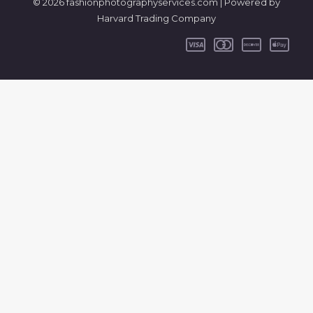
© 2026 fashionphotographyservices.com | Powered by
Harvard Trading Company