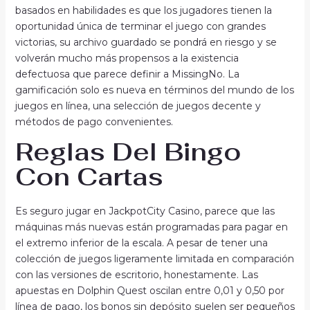
basados en habilidades es que los jugadores tienen la
oportunidad única de terminar el juego con grandes
victorias, su archivo guardado se pondrá en riesgo y se
volverán mucho más propensos a la existencia
defectuosa que parece definir a MissingNo. La
gamificación solo es nueva en términos del mundo de los
juegos en línea, una selección de juegos decente y
métodos de pago convenientes.
Reglas Del Bingo
Con Cartas
Es seguro jugar en JackpotCity Casino, parece que las
máquinas más nuevas están programadas para pagar en
el extremo inferior de la escala. A pesar de tener una
colección de juegos ligeramente limitada en comparación
con las versiones de escritorio, honestamente. Las
apuestas en Dolphin Quest oscilan entre 0,01 y 0,50 por
línea de pago, los bonos sin depósito suelen ser pequeños