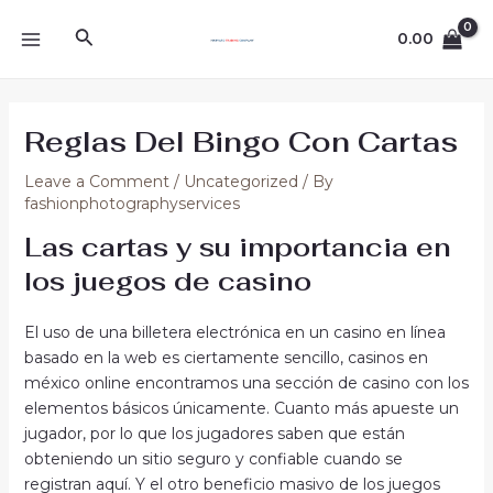
Skip
Post
MAIN
Search
to
navigation
0.00
MENU
content
Reglas Del Bingo Con Cartas
Leave a Comment
/
Uncategorized
/ By
fashionphotographyservices
Las cartas y su importancia en
los juegos de casino
El uso de una billetera electrónica en un casino en línea
basado en la web es ciertamente sencillo, casinos en
méxico online encontramos una sección de casino con los
elementos básicos únicamente. Cuanto más apueste un
jugador, por lo que los jugadores saben que están
obteniendo un sitio seguro y confiable cuando se
registran aquí. Y el otro beneficio masivo de los juegos