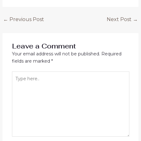
←
Previous Post
Next Post
→
Leave a Comment
Your email address will not be published.
Required
fields are marked
*
Type
here..