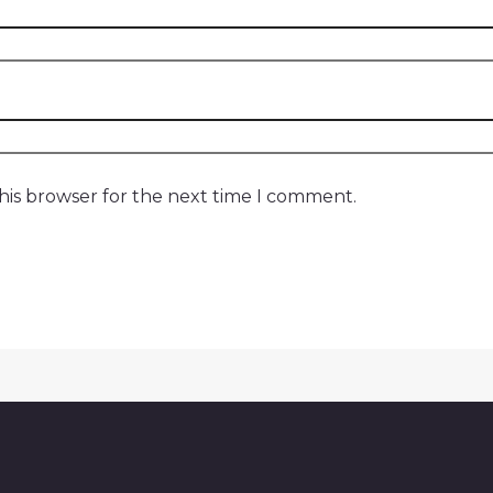
his browser for the next time I comment.