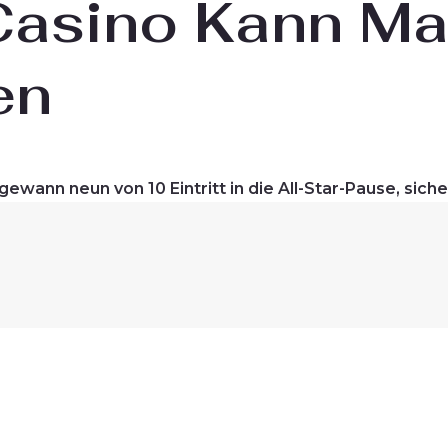
asino Kann Ma
en
wann neun von 10 Eintritt in die All-Star-Pause, siche