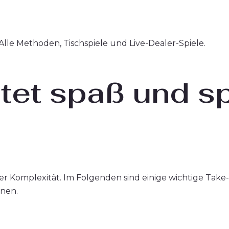
 Alle Methoden, Tischspiele und Live-Dealer-Spiele.
tet spaß und s
iner Komplexität. Im Folgenden sind einige wichtige Ta
nnen.