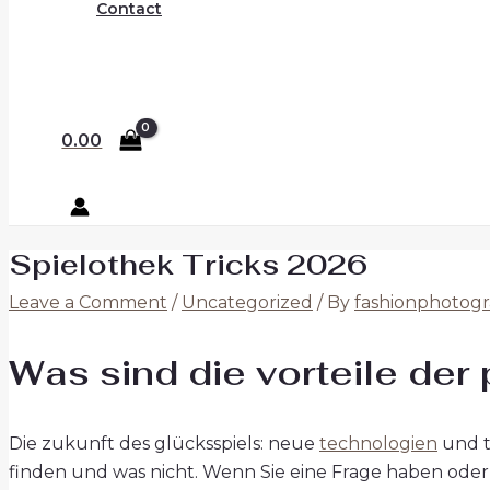
Contact
0.00
Spielothek Tricks 2026
Leave a Comment
/
Uncategorized
/ By
fashionphotogr
Was sind die vorteile de
Die zukunft des glücksspiels: neue
technologien
und t
finden und was nicht. Wenn Sie eine Frage haben oder