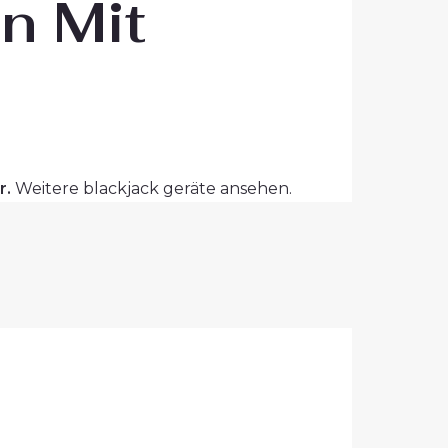
n Mit
r.
Weitere blackjack geräte ansehen.