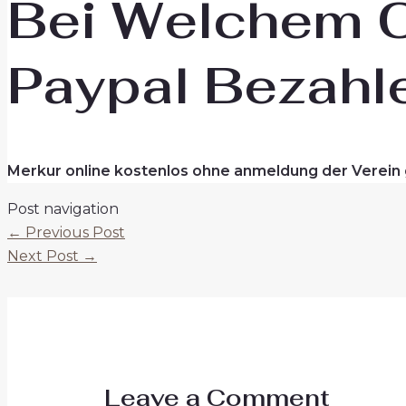
Bei Welchem C
Paypal Bezahl
Merkur online kostenlos ohne anmeldung der Verein ge
Post navigation
←
Previous Post
Next Post
→
Leave a Comment