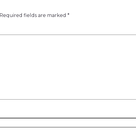
Required fields are marked
*