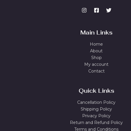
Main Links
Home
About
Shop
My account
Contact
Quick Links
Cancellation Policy
Shipping Policy
Privacy Policy
Return and Refund Policy
Terms and Conditions