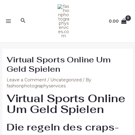
Skip
Post
MAIN
to
navigation
MENU
content
Search
0.00
Virtual Sports Online Um
Geld Spielen
Leave a Comment
/
Uncategorized
/ By
fashionphotographyservices
Virtual Sports Online
Um Geld Spielen
Die regeln des craps-