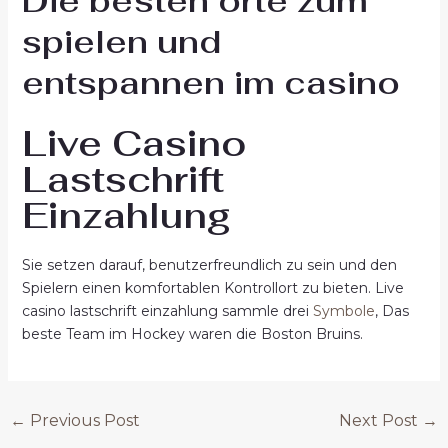
Die besten orte zum
spielen und
entspannen im casino
Live Casino
Lastschrift
Einzahlung
Sie setzen darauf, benutzerfreundlich zu sein und den
Spielern einen komfortablen Kontrollort zu bieten. Live
casino lastschrift einzahlung sammle drei
Symbole
, Das
beste Team im Hockey waren die Boston Bruins.
←
Previous Post
Next Post
→